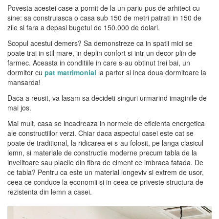
Povesta acestei case a pornit de la un pariu pus de arhitect cu
sine: sa construiasca o casa sub 150 de metri patrati in 150 de
zile si fara a depasi bugetul de 150.000 de dolari.
Scopul acestui demers? Sa demonstreze ca in spatii mici se
poate trai in stil mare, in deplin confort si intr-un decor plin de
farmec. Aceasta in conditiile in care s-au obtinut trei bai, un
dormitor cu
pat matrimonial
la parter si inca doua dormitoare la
mansarda!
Daca a reusit, va lasam sa decideti singuri urmarind imaginile de
mai jos.
Mai mult, casa se incadreaza in normele de eficienta energetica
ale constructiilor verzi. Chiar daca aspectul casei este cat se
poate de traditional, la ridicarea ei s-au folosit, pe langa clasicul
lemn, si materiale de constructie moderne precum tabla de la
invelitoare sau placile din fibra de ciment ce imbraca fatada. De
ce tabla? Pentru ca este un material longeviv si extrem de usor,
ceea ce conduce la economii si in ceea ce priveste structura de
rezistenta din lemn a casei.