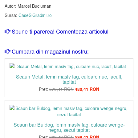
Autor: Marcel Buciuman
Sursa:
CaseSiGradini.ro
Spune-ti parerea! Comenteaza articolul
Cumpara din magazinul nostru:
Scaun Metal, lemn masiv fag, culoare nuc, lacuit,
tapitat
Pret:
570,41 RON
480,41 RON
Scaun bar Buldog, lemn masiv fag, culoare wenge-
negru, sezut tapitat
Pret:
688,43 RON
598,43 RON