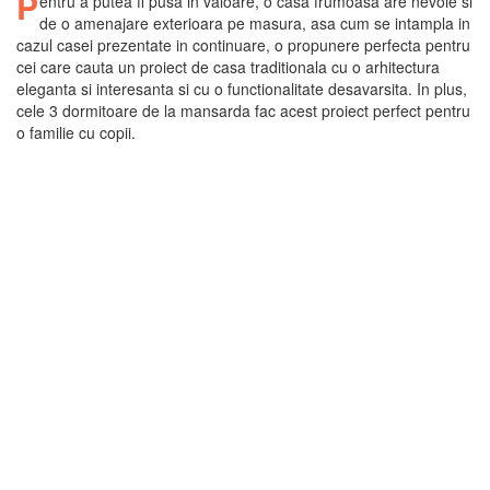
P
entru a putea fi pusa in valoare, o casa frumoasa are nevoie si
de o amenajare exterioara pe masura, asa cum se intampla in
cazul casei prezentate in continuare, o propunere perfecta pentru
cei care cauta un proiect de casa traditionala cu o arhitectura
eleganta si interesanta si cu o functionalitate desavarsita. In plus,
cele 3 dormitoare de la mansarda fac acest proiect perfect pentru
o familie cu copii.