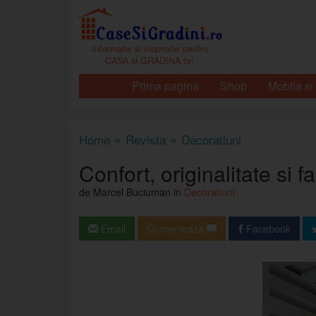
Informatie si inspiratie pentru
CASA si GRADINA ta!
Prima pagina
Shop
Mobila si
»
»
Home
Revista
Decoratiuni
Confort, originalitate si 
de Marcel Buciuman in
Decoratiuni
Email
Comenteaza
Facebook