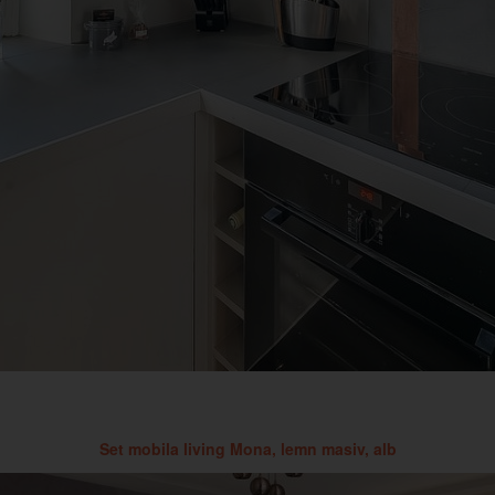
Set mobila living Mona, lemn masiv, alb