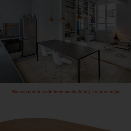
Masa extensibila din lemn masiv de fag, culoare stejar