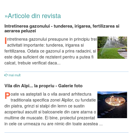
»Articole din revista
Intretinerea gazonului - tunderea, irigarea, fertilizarea si
aerarea peluzei
I
ntretinerea gazonului presupune in principiu trei
activitati importante: tunderea, irigarea si
feritilizarea. Odata ce gazonul a prins radacini, si
este deja suficient de rezistent pentru a putea fi
calcat, trebuie verificat daca...
mai mult
Vila din Alpi... la propriu - Galerie foto
P
oate va asteptati la o vila avand arhitectura
traditionala specifica zonei Alpilor, cu fundatie
din piatra, grinzi si stalpi din lemn ce sustin
acoperisul ascutit si balcoanele din care atarna o
multime de muscate. Ei bine, proiectul prezentat
in cele ce urmeaza nu are nimic din toate acestea ...