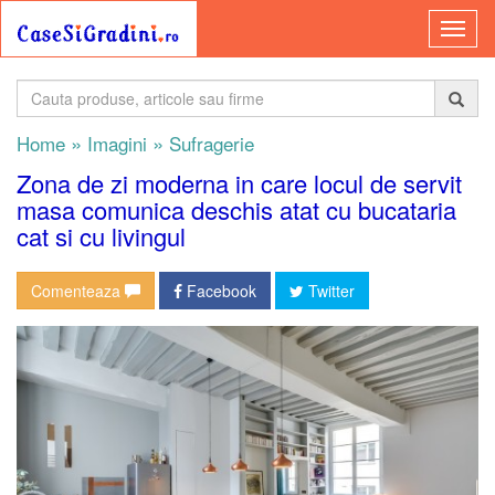
»
»
Home
Imagini
Sufragerie
Zona de zi moderna in care locul de servit
masa comunica deschis atat cu bucataria
cat si cu livingul
Comenteaza
Facebook
Twitter