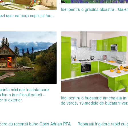
Idei pentru o gradina albastra - Galer
i usor camera copilului tau -
canta mici dar incantatoare
 lemn in mijlocul naturii -
Idei pentru o bucatarie amenajata in
or si exterior
de verde. 13 modele de bucatarii ver
gidere cu recenzii bune Opris Adrian PFA
Reparatii frigidere rapid cu 