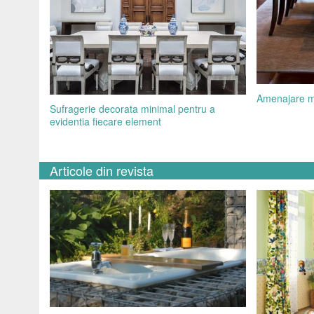
Amenajare m
Sufragerie decorata minimal pentru a
evidentia fiecare element
Articole din revista