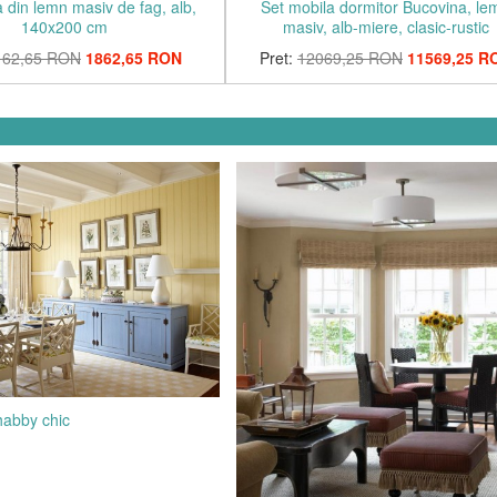
a din lemn masiv de fag, alb,
Set mobila dormitor Bucovina, le
140x200 cm
masiv, alb-miere, clasic-rustic
162,65 RON
1862,65 RON
Pret:
12069,25 RON
11569,25 R
habby chic