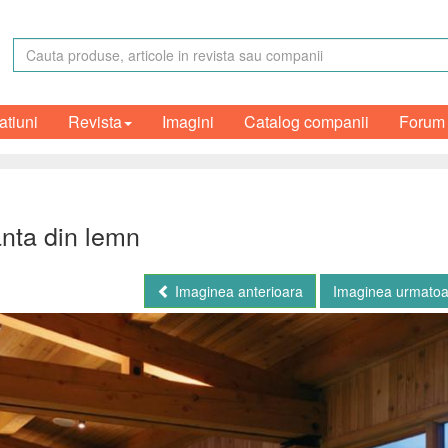
atiuni
Revista
Imagini
Catalog companii
Forum
nta din lemn
Imaginea anterioara
Imaginea urmato