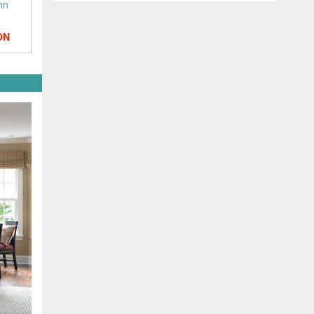
mn
ON