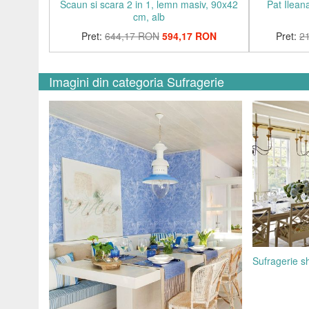
Scaun si scara 2 in 1, lemn masiv, 90x42
Pat Ilean
cm, alb
Pret:
644,17 RON
594,17 RON
Pret:
2
Imagini din categoria Sufragerie
Sufragerie s