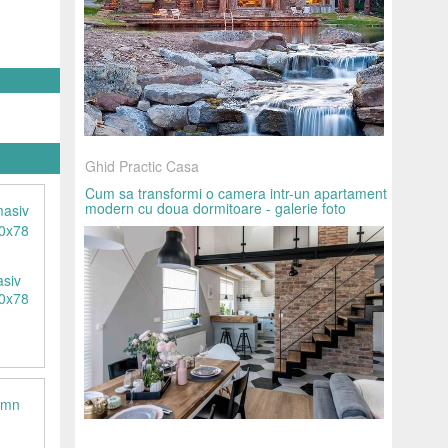
Ghid Practic Casa
Cum sa transformi o camera intr-un apartament
modern cu doua dormitoare - galerie foto
asiv
80x78