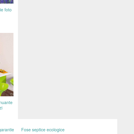
ie foto
 nuante
zi
garantie
Fose septice ecologice