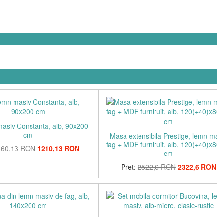
masiv Constanta, alb, 90x200
cm
Masa extensibila Prestige, lemn m
fag + MDF furniruit, alb, 120(+40)x
360,13 RON
1210,13 RON
cm
Pret:
2522,6 RON
2322,6 RON