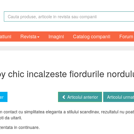
atiuni
Revista
Imagini
Catalog companii
Forum
 chic incalzeste fiordurile nordul
er
Articolul anterior
Articolul urma
 in contact cu simplitatea eleganta a stilului scandinav, rezultatul nu poat
i da uitarii.
zentata in continuare.