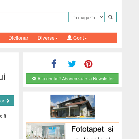
Dictionar
Diverse
Cont
ui
Afla noutati! Aboneaza-te la Newsletter
tor
e fi