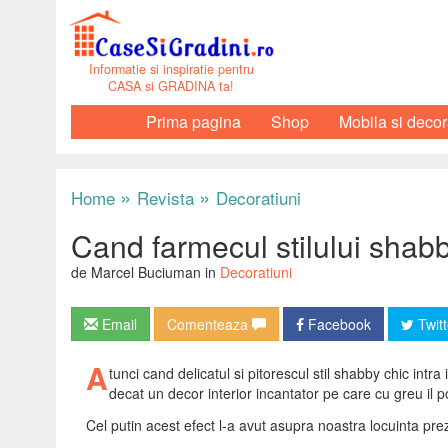
Informatie si inspiratie pentru
CASA si GRADINA ta!
Prima pagina
Shop
Mobila si decor
»
»
Home
Revista
Decoratiuni
Cand farmecul stilului shabby
de Marcel Buciuman in
Decoratiuni
Email
Comenteaza
Facebook
Twitt
A
tunci cand delicatul si pitorescul stil shabby chic intra
decat un decor interior incantator pe care cu greu il pot
Cel putin acest efect l-a avut asupra noastra locuinta pre