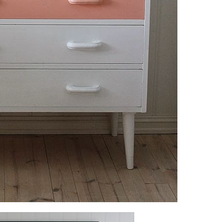
Va invitam sa dati 'Like' paginii noastre de Facebook
pentru a afla zilnic noutati interesante. Va multumim!