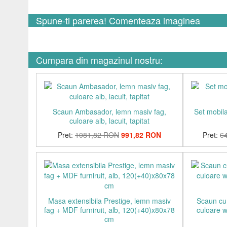
Spune-ti parerea! Comenteaza imaginea
Cumpara din magazinul nostru:
Scaun Ambasador, lemn masiv fag,
Set mobila
culoare alb, lacuit, tapitat
Pret:
1081,82 RON
991,82 RON
Pret:
6
Masa extensibila Prestige, lemn masiv
Scaun cu 
fag + MDF furniruit, alb, 120(+40)x80x78
culoare w
cm