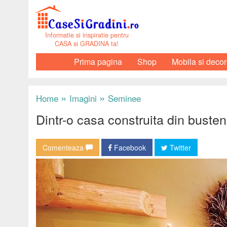
Informatie si inspiratie pentru
CASA si GRADINA ta!
Prima pagina
Shop
Mobila si decor
»
»
Home
Imagini
Seminee
Dintr-o casa construita din busten
Comenteaza
Facebook
Twitter