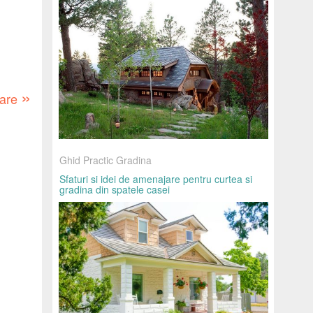
»
oare
Ghid Practic Gradina
Sfaturi si idei de amenajare pentru curtea si
gradina din spatele casei