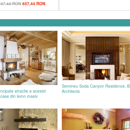
747,44 RON
657,44 RON
Semineu Soda Canyon Residence, 
ncipala atractie a acestei
Architects
 case din lemn masiv