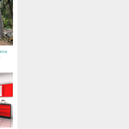
arca
+