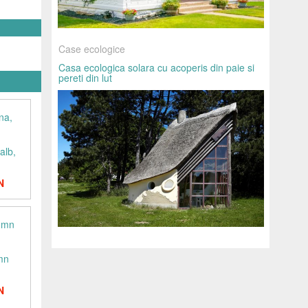
Case ecologice
Casa ecologica solara cu acoperis din paie si
pereti din lut
alb,
N
emn
N