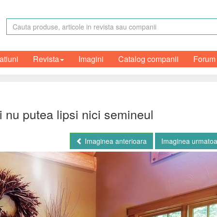
atiuni
Revista
Imagini
Catalog companii
Forum
i nu putea lipsi nici semineul
Imaginea anterioara
Imaginea urmato