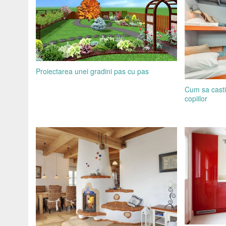
Proiectarea unei gradini pas cu pas
Cum sa casti
copiilor