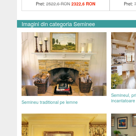
Pret:
2522,6 RON
2322,6 RON
Pret:
Imagini din categoria Seminee
Semineul, pri
incantatoare
Semineu traditional pe lemne