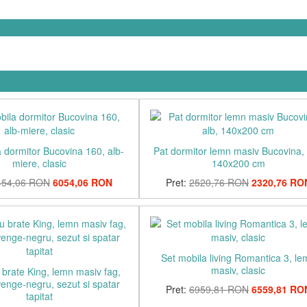
 dormitor Bucovina 160, alb-
Pat dormitor lemn masiv Bucovina, 
miere, clasic
140x200 cm
454,06 RON
6054,06 RON
Pret:
2520,76 RON
2320,76 RO
Set mobila living Romantica 3, l
masiv, clasic
brate King, lemn masiv fag,
enge-negru, sezut si spatar
Pret:
6959,81 RON
6559,81 RO
tapitat