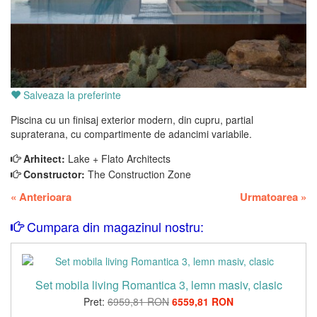
Salveaza la preferinte
Piscina cu un finisaj exterior modern, din cupru, partial
supraterana, cu compartimente de adancimi variabile.
Arhitect:
Lake + Flato Architects
Constructor:
The Construction Zone
«
Anterioara
Urmatoarea
»
Cumpara din magazinul nostru:
Set mobila living Romantica 3, lemn masiv, clasic
Pret:
6959,81 RON
6559,81 RON