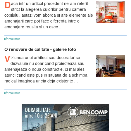
D
aca intr-un articol precedent ne-am referit
strict la alegerea culorilor pentru camera
copilului, astazi vom aborda si alte elemente ale
amenajarii care pot face diferenta intre o
amenajare reusita si un esec ...
mai mult
O renovare de calitate - galerie foto
V
iziunea unui arhitect sau decorator se
dezvaluie nu doar cand proiecteaza sau
amenajeaza o noua constructie, ci mai ales
atunci cand este pus in situatia de a schimba
radical imaginea uneia deja existente ...
mai mult