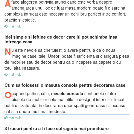
A
face alegerea potrivita atunci cand este vorba despre
amenajarea unui loc de luat masa modern poate fi o sarcina
complexa intrucat este necesar un echilibru perfect intre confort,
practic si estetic.
mai mult
Idei simple si ieftine de decor care iti pot schimba insa
intreaga casa
N
u este nevoie sa cheltuiesti o avere pentru a da o noua
imagine casei tale. Uneori poate fi suficienta si o singura piesa
de mobilier sau de decor pentru ca o incapere sa capete o cu
totul alta infatisare.
mai mult
Cum sa folosesti o masuta consola pentru decorarea casei
O
cupand putin spatiu,
mesele consola
sunt unele dintre
piesele de mobilier cele mai utile in designul interior intrucat
pot fi utilizate atat in decorarea unor spatii generoase si luxoase
cat si a unora mult mai modeste.
mai mult
3 trucuri pentru a-ti face sufrageria mai primitoare