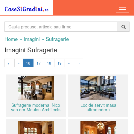
»
»
Home
Imagini
Sufragerie
Imagini Sufragerie
←
«
16
17
18
19
»
→
Sufragerie moderna, Nico
Loc de servit masa
van der Meulen Architects
ultramodern