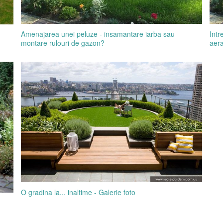
Amenajarea unei peluze - insamantare iarba sau
Intr
montare rulouri de gazon?
aera
O gradina la... inaltime - Galerie foto