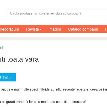
 decoratiuni
Revista
Imagini
Catalog companii
nt
iti toata vara
Twitter
pe an, cele mai multe specii hibride au inflorescente repetate, ceea ce in
a asigurati trandafirilor cele mai bune conditii de crestere!