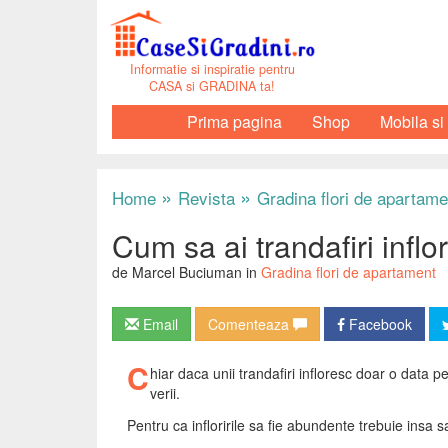
Informatie si inspiratie pentru
CASA si GRADINA ta!
Prima pagina
Shop
Mobila si
»
»
Home
Revista
Gradina flori de apartame
Cum sa ai trandafiri inflor
de Marcel Buciuman in
Gradina flori de apartament
Email
Comenteaza
Facebook
C
hiar daca unii trandafiri infloresc doar o data 
verii.
Pentru ca infloririle sa fie abundente trebuie insa s