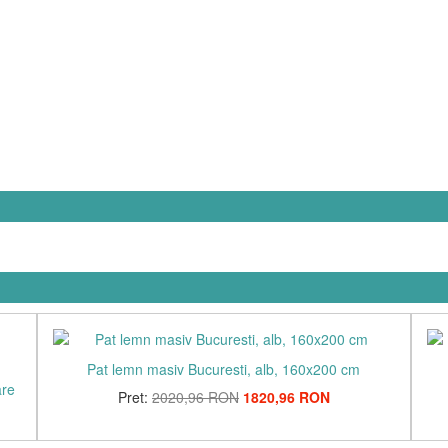
Pat lemn masiv Bucuresti, alb, 160x200 cm
Va invitam sa dati 'Like' paginii noastre de Facebook
are
pentru a afla zilnic noutati interesante. Va multumim!
Pret:
2020,96 RON
1820,96 RON