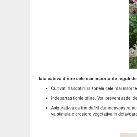
Iata cateva dintre cele mai importante reguli de i
Cultivati trandafirii in zonele cele mai insorite
Indepartati florile ofilite. Veti preveni astfe
Asigurati-va ca trandafirii dumneavoastra au
va stimula o crestere vegetativa in defavoarea