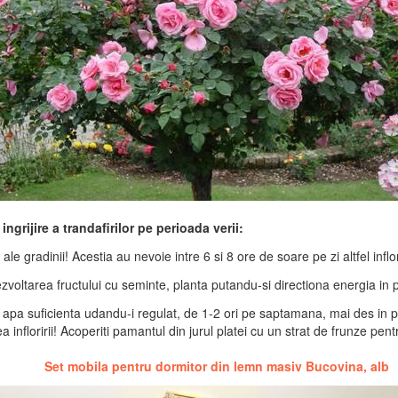
ngrijire a trandafirilor pe perioada verii:
 ale gradinii! Acestia au nevoie intre 6 si 8 ore de soare pe zi altfel inflor
l dezvoltarea fructului cu seminte, planta putandu-si directiona energia in 
 apa suficienta udandu-i regulat, de 1-2 ori pe saptamana, mai des in 
 infloririi! Acoperiti pamantul din jurul platei cu un strat de frunze pen
Set mobila pentru dormitor din lemn masiv Bucovina, alb