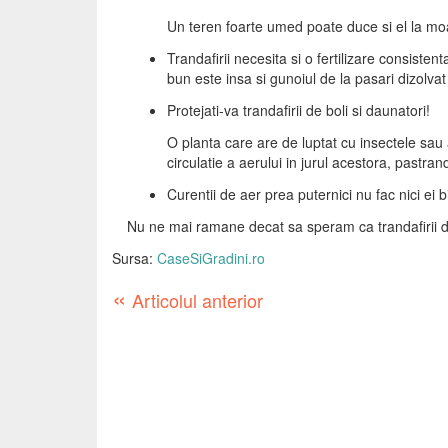
Un teren foarte umed poate duce si el la moar
Trandafirii necesita si o fertilizare consist
bun este insa si gunoiul de la pasari dizolvat
Protejati-va trandafirii de boli si daunatori!
O planta care are de luptat cu insectele sau a
circulatie a aerului in jurul acestora, pastran
Curentii de aer prea puternici nu fac nici ei bi
Nu ne mai ramane decat sa speram ca trandafirii dum
Sursa:
CaseSiGradini.ro
«
Articolul anterior