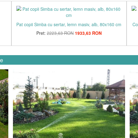
Pat copii Simba cu sertar, lemn masiv, alb, 80x160 cm
Co
Pret:
2223,63 RON
1933,63 RON
ie