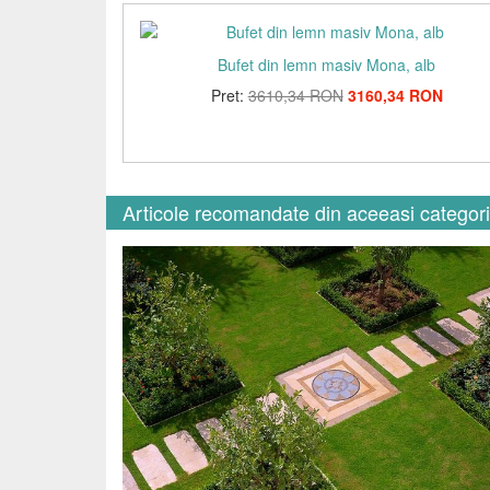
Bufet din lemn masiv Mona, alb
Pret:
3610,34 RON
3160,34 RON
Articole recomandate din aceeasi categor