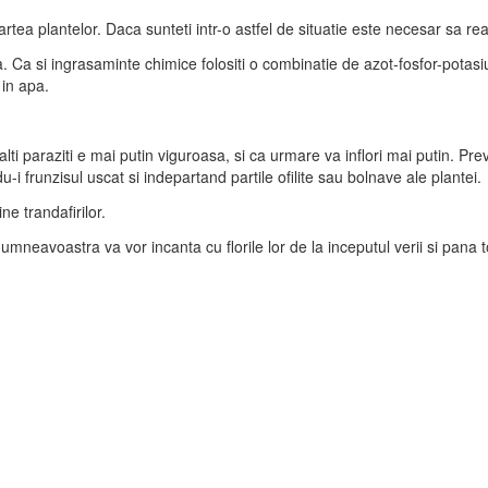
tea plantelor. Daca sunteti intr-o astfel de situatie este necesar sa rea
enta. Ca si ingrasaminte chimice folositi o combinatie de azot-fosfor-po
 in apa.
lti paraziti e mai putin viguroasa, si ca urmare va inflori mai putin. Pr
du-i frunzisul uscat si indepartand partile ofilite sau bolnave ale plantei.
ne trandafirilor.
neavoastra va vor incanta cu florile lor de la inceputul verii si pana 