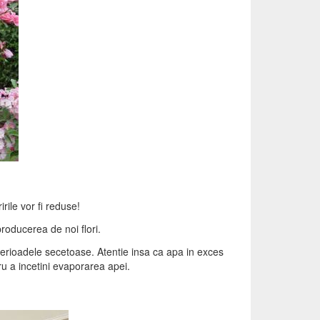
irile vor fi reduse!
producerea de noi flori.
perioadele secetoase. Atentie insa ca apa in exces
tru a incetini evaporarea apei.