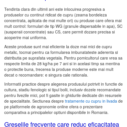
Tendinta clara din ultimii ani este inlocuirea progresiva a
produselor cu continut ridicat de cupru (zeama bordeleza
concentrata, aplicata de mai multe ori) cu produse care ofera mai
mult control: formulari de tip WG (granule dispersabile in apa), SC
(suspensii concentrate) sau CS, care permit dozare precisa si
acoperire mai uniforma.
Aceste produse sunt mai eficiente la doze mai mici de cupru
metalic, tocmai pentru ca formularea imbunatateste aderenta si
distributia pe suprafata vegetala. Pentru pomicultorul care vrea sa
respecte limita de 28 kg/ha pe 7 ani si in acelasi timp sa mentina
o protectie buna, trecerea la produse moderne este mai mult
decat o recomandare: e singura cale rationala.
Informatii practice despre alegerea produsului potrivit in functie de
cultura, stadiu fenologic si tipul bolii, inclusiv dozele recomandate
pentru livezile mici, pot fi gasite in ghidurile dedicate din resursele
de specialitate. Sectiunea despre
tratamente cu cupru in livada
de
pe platformele de agronomie online ofera o prezentare
comparativa a principalelor optiuni disponibile in Romania.
Greselile frecvente care reduc eficacitatea