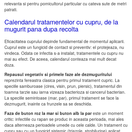
relevanta si pentru pomicultorul particular cu cateva sute de metri
patrati.
Calendarul tratamentelor cu cupru, de la
mugurit pana dupa recolta
Eficacitatea cuprului depinde fundamental de momentul aplicarii.
Cuprul este un fungicid de contact si preventiv: el protejeaza, nu
vindeca. Odata ce infectia s-a instalat, tratamentele cu cupru nu
mai au efect. De aceea, calendarul conteaza mai mult decat
doza.
Repausul vegetativ si primele faze ale dezmuguritului
reprezinta fereastra clasica pentru primul tratament cupric. La
speciile samburoase (cires, visin, prun, piersic), tratamentul din
toamna tarzie sau iarna vizeaza bacterioza si cancerul bacterian.
La speciile semintoase (mar, par), primul tratament se face la
dezmugurit, inainte ca frunzele sa se deschida.
Faza de buton roz la mar si buton alb la par
este un moment
critic: infectiile cu rapan se produc in aceasta perioada, mai ales
daca alterneaza perioadele umede cu cele calde. Un tratament cu
cupru sau cu un fungicid sistemic (triazole, strobilurine) aplicat