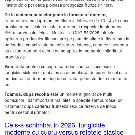
inainte de o perioada ploioasa protejeaza frunzele tinere.
De la caderea petalelor pana la formarea fructelor
,
tratamentele cu cupru pot continua la intervale de 10-14 zile daca
presiunea bolii este ridicata, dar trebuie respectat intotdeauna
PHI-ul produsului folosit. Restrictiile OUG 53/2025 interzic
aplicarea produselor fitosanitare pe plantele aflate in floare sau in
perioadele cu activitate polenizatoare intensa, ceea ce inseamna
ca niciun tratament cupric nu se aplica in momentul infloritului
propriu-zis.
Vara
, tratamentele cu cupru se reduc sau se inlocuiesc cu
fungicide sistemice, mai ales ca acumularea de cupru in sol este
un risc real pe termen lung daca livada primeste doze mari an de
an.
Toamna, dupa recolta
este un moment ignorat de multi
pomicultori, dar important mai ales la speciile samburoase: un
tratament dupa caderea frunzelor reduce rezerva de inocul
pentru sezonul urmator.
Ce s-a schimbat in 2026: fungicide
moderne cu cupru versus retetele clasice