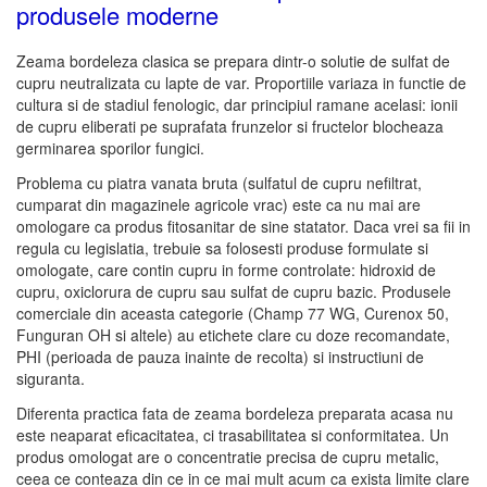
produsele moderne
Zeama bordeleza clasica se prepara dintr-o solutie de sulfat de
cupru neutralizata cu lapte de var. Proportiile variaza in functie de
cultura si de stadiul fenologic, dar principiul ramane acelasi: ionii
de cupru eliberati pe suprafata frunzelor si fructelor blocheaza
germinarea sporilor fungici.
Problema cu piatra vanata bruta (sulfatul de cupru nefiltrat,
cumparat din magazinele agricole vrac) este ca nu mai are
omologare ca produs fitosanitar de sine statator. Daca vrei sa fii in
regula cu legislatia, trebuie sa folosesti produse formulate si
omologate, care contin cupru in forme controlate: hidroxid de
cupru, oxiclorura de cupru sau sulfat de cupru bazic. Produsele
comerciale din aceasta categorie (Champ 77 WG, Curenox 50,
Funguran OH si altele) au etichete clare cu doze recomandate,
PHI (perioada de pauza inainte de recolta) si instructiuni de
siguranta.
Diferenta practica fata de zeama bordeleza preparata acasa nu
este neaparat eficacitatea, ci trasabilitatea si conformitatea. Un
produs omologat are o concentratie precisa de cupru metalic,
ceea ce conteaza din ce in ce mai mult acum ca exista limite clare