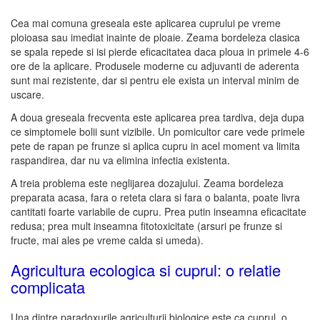
Cea mai comuna greseala este aplicarea cuprului pe vreme
ploioasa sau imediat inainte de ploaie. Zeama bordeleza clasica
se spala repede si isi pierde eficacitatea daca ploua in primele 4-6
ore de la aplicare. Produsele moderne cu adjuvanti de aderenta
sunt mai rezistente, dar si pentru ele exista un interval minim de
uscare.
A doua greseala frecventa este aplicarea prea tardiva, deja dupa
ce simptomele bolii sunt vizibile. Un pomicultor care vede primele
pete de rapan pe frunze si aplica cupru in acel moment va limita
raspandirea, dar nu va elimina infectia existenta.
A treia problema este neglijarea dozajului. Zeama bordeleza
preparata acasa, fara o reteta clara si fara o balanta, poate livra
cantitati foarte variabile de cupru. Prea putin inseamna eficacitate
redusa; prea mult inseamna fitotoxicitate (arsuri pe frunze si
fructe, mai ales pe vreme calda si umeda).
Agricultura ecologica si cuprul: o relatie
complicata
Una dintre paradoxurile agriculturii biologice este ca cuprul, o