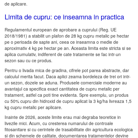
de aplicare.
Limita de cupru: ce inseamna in practica
Regulamentul european de aprobare a cuprului (Reg. UE
2018/1981) a stabilit un plafon de 28 kg cupru metalic pe hectar
pe o perioada de sapte ani, ceea ce inseamna o medie de
aproximativ 4 kg pe hectar pe an. Aceasta limita este stricta si se
aplica cumulativ, indiferent de cate tratamente se fac intr-un
sezon sau cu ce produs.
Pentru o livada mica de gradina, cifrele pot parea abstracte, dar
calculul merita facut. Daca aplici zeama bordeleza de trei ori intr-
un sezon, dozele se aduna. Produsele comerciale moderne au
avantajul ca specifica exact cantitatea de cupru metalic per
tratament, astfel ca poti tine evidenta. Spre exemplu, un produs
cu 50% cupru din hidroxid de cupru aplicat la 3 kg/ha livreaza 1,5
kg cupru metalic per aplicare.
Inainte de 2026, aceste limite erau mai degraba teoretice in
livezile mici. Acum, cu cresterea numarului de controale
fitosanitare si cu cerintele de trasabilitate din agricultura ecologica
si din schemele de calitate, documentarea tratamentelor devine