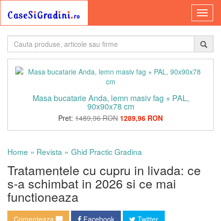
Masa bucatarie Anda, lemn masiv fag + PAL,
90x90x78 cm
Pret:
1489,96 RON
1289,96 RON
»
»
Home
Revista
Ghid Practic Gradina
Tratamentele cu cupru in livada: ce
s-a schimbat in 2026 si ce mai
functioneaza
Comenteaza
Facebook
Twitter