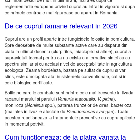
schimbat destul de mult in ultimii ani, mai ales dupa ce
reglementarile europene privind cuprul au intrat in vigoare si dupa
ce primele controale mai riguroase au aparut in Romania.
De ce cuprul ramane relevant in 2026
Cuprul are un profil aparte intre fungicidele folosite in pomicultura.
Spre deosebire de multe substante active care au disparut din
piata in ultimul deceniu (clorpirifos, thiacloprid si altele), cuprul a
supravietuit tocmai pentru ca nu exista o alternativa sintetica cu
spectru similar si cu acelasi nivel de acceptabilitate in agricultura
ecologica. Zeama bordeleza, bazata pe sulfat de cupru si var
stins, este omologata atat in sistemele conventionale, cat si in
cele biologice certificate.
Bolile pe care le combate sunt printre cele mai frecvente in livada:
rapanul marului si parului (
Venturia inaequalis
,
V. pirina
),
monilioza (
Monilinia
spp.), patarea frunzelor de cires, bacterioza
(mai ales in livezile afectate de
Pseudomonas syringae
). Toate
acestea reactioneaza la tratamentele preventive cu cupru aplicate
in momentul potrivit.
Cum functioneaza: de la piatra vanata la