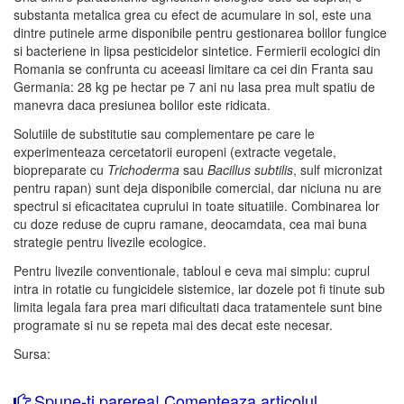
substanta metalica grea cu efect de acumulare in sol, este una
dintre putinele arme disponibile pentru gestionarea bolilor fungice
si bacteriene in lipsa pesticidelor sintetice. Fermierii ecologici din
Romania se confrunta cu aceeasi limitare ca cei din Franta sau
Germania: 28 kg pe hectar pe 7 ani nu lasa prea mult spatiu de
manevra daca presiunea bolilor este ridicata.
Solutiile de substitutie sau complementare pe care le
experimenteaza cercetatorii europeni (extracte vegetale,
biopreparate cu
Trichoderma
sau
Bacillus subtilis
, sulf micronizat
pentru rapan) sunt deja disponibile comercial, dar niciuna nu are
spectrul si eficacitatea cuprului in toate situatiile. Combinarea lor
cu doze reduse de cupru ramane, deocamdata, cea mai buna
strategie pentru livezile ecologice.
Pentru livezile conventionale, tabloul e ceva mai simplu: cuprul
intra in rotatie cu fungicidele sistemice, iar dozele pot fi tinute sub
limita legala fara prea mari dificultati daca tratamentele sunt bine
programate si nu se repeta mai des decat este necesar.
Sursa:
Spune-ti parerea! Comenteaza articolul