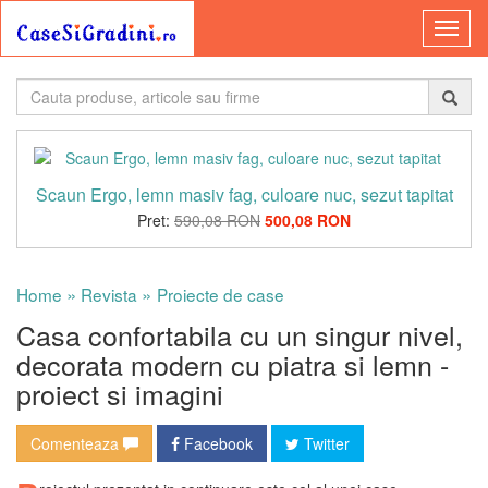
Scaun Ergo, lemn masiv fag, culoare nuc, sezut tapitat
Pret:
590,08 RON
500,08 RON
»
»
Home
Revista
Proiecte de case
Casa confortabila cu un singur nivel,
decorata modern cu piatra si lemn -
proiect si imagini
Comenteaza
Facebook
Twitter