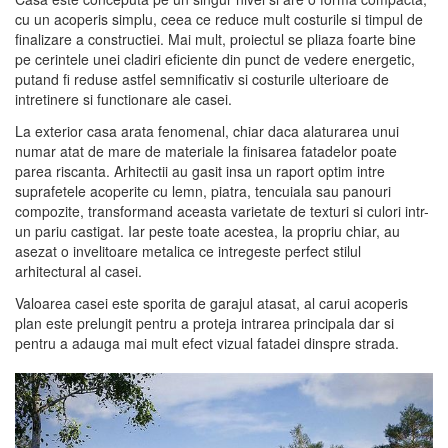
cu un acoperis simplu, ceea ce reduce mult costurile si timpul de
finalizare a constructiei. Mai mult, proiectul se pliaza foarte bine
pe cerintele unei cladiri eficiente din punct de vedere energetic,
putand fi reduse astfel semnificativ si costurile ulterioare de
intretinere si functionare ale casei.
La exterior casa arata fenomenal, chiar daca alaturarea unui
numar atat de mare de materiale la finisarea fatadelor poate
parea riscanta. Arhitectii au gasit insa un raport optim intre
suprafetele acoperite cu lemn, piatra, tencuiala sau panouri
compozite, transformand aceasta varietate de texturi si culori intr-
un pariu castigat. Iar peste toate acestea, la propriu chiar, au
asezat o invelitoare metalica ce intregeste perfect stilul
arhitectural al casei.
Valoarea casei este sporita de garajul atasat, al carui acoperis
plan este prelungit pentru a proteja intrarea principala dar si
pentru a adauga mai mult efect vizual fatadei dinspre strada.