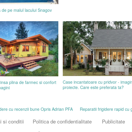
 de pe malul lacului Snagov
Case incantatoare cu pridvor - imagin
insa plina de farmec si confort
proiecte. Care este preferata ta?
magini
gidere cu recenzii bune Opris Adrian PFA
Reparatii frigidere rapid cu 
 si conditii
Politica de confidentialitate
Publicitate