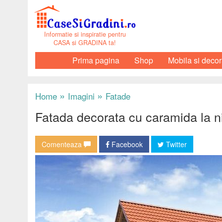
Informatie si inspiratie pentru
CASA si GRADINA ta!
Prima pagina
Shop
Mobila si decor
»
»
Home
Imagini
Fatade
Fatada decorata cu caramida la nive
Comenteaza
Facebook
Twitter