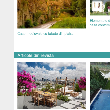
Elementele de
casa contem
Case medievale cu fatade din piatra
Articole din revista