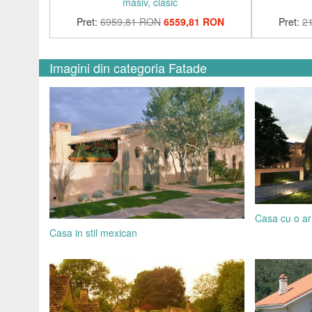
masiv, clasic
Pret:
6959,81 RON
6559,81 RON
Pret:
2
Imagini din categoria Fatade
Casa cu o ar
Casa in stil mexican