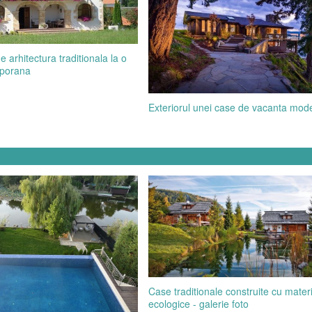
 arhitectura traditionala la o
porana
Exteriorul unei case de vacanta mod
Case traditionale construite cu mater
ecologice - galerie foto