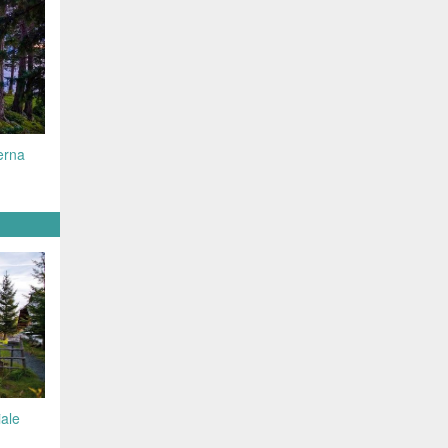
erna
iale