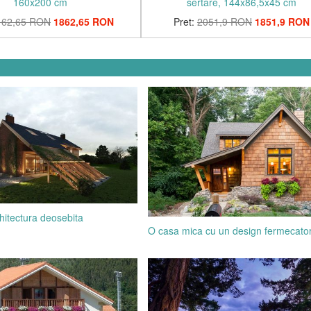
160x200 cm
sertare, 144x86,5x45 cm
162,65 RON
1862,65 RON
Pret:
2051,9 RON
1851,9 RON
hitectura deosebita
O casa mica cu un design fermecato