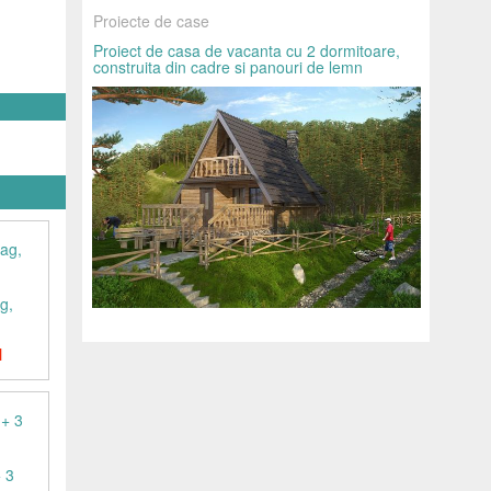
Proiecte de case
Proiect de casa de vacanta cu 2 dormitoare,
construita din cadre si panouri de lemn
g,
N
 3