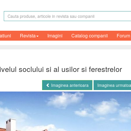
atiuni
Revista
Imagini
Catalog companii
Forum
lul soclului si al usilor si ferestrelor
Imaginea anterioara
Imaginea urmato