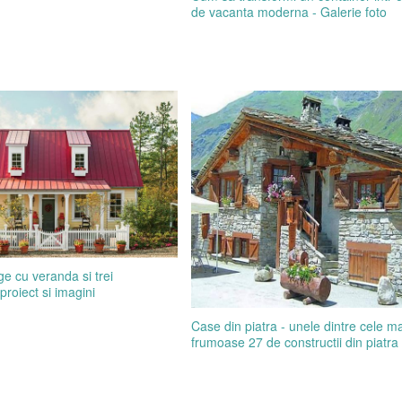
de vacanta moderna - Galerie foto
e cu veranda si trei
proiect si imagini
Case din piatra - unele dintre cele ma
frumoase 27 de constructii din piatra