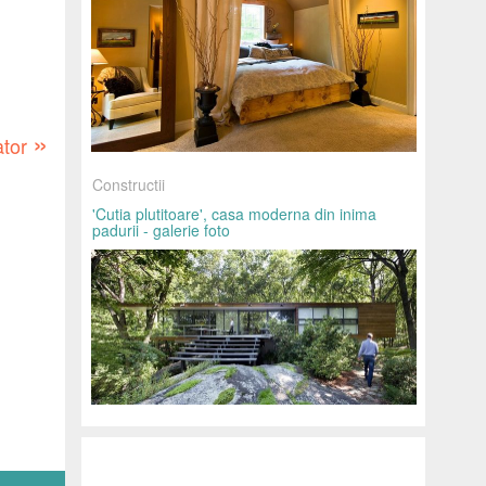
»
ator
Constructii
'Cutia plutitoare', casa moderna din inima
padurii - galerie foto