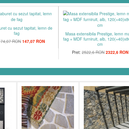
ret cu sezut tapitat, lemn de
fag
Masa extensibila Prestige, lemn m
fag + MDF furniruit, alb, 120(+40)x
174,07 RON
147,07 RON
cm
Pret:
2522,6 RON
2322,6 RON