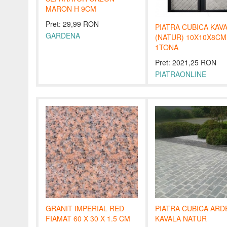
MARON H 9CM
Pret: 29,99 RON
PIATRA CUBICA KAV
GARDENA
(NATUR) 10X10X8CM 
1TONA
Pret: 2021,25 RON
PIATRAONLINE
GRANIT IMPERIAL RED
PIATRA CUBICA ARD
FIAMAT 60 X 30 X 1.5 CM
KAVALA NATUR