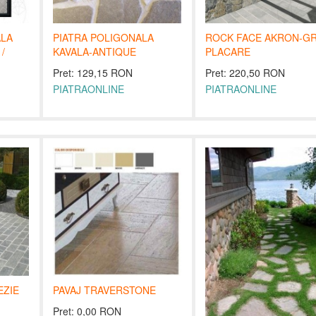
ALA
PIATRA POLIGONALA
ROCK FACE AKRON-GR
/
KAVALA-ANTIQUE
PLACARE
Pret: 129,15 RON
Pret: 220,50 RON
PIATRAONLINE
PIATRAONLINE
EZIE
PAVAJ TRAVERSTONE
Pret: 0,00 RON