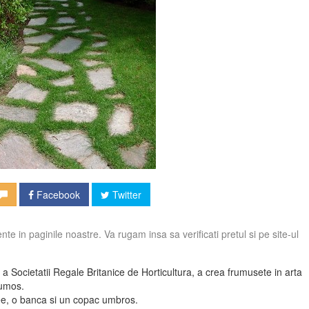
Facebook
Twitter
te in paginile noastre. Va rugam insa sa verificati pretul si pe site-ul
Societatii Regale Britanice de Horticultura, a crea frumusete in arta
rumos.
lee, o banca si un copac umbros.