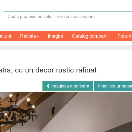
atiuni
Revista
Imagini
Catalog companii
Forum
ra, cu un decor rustic rafinat
Imaginea anterioara
Imaginea urmato