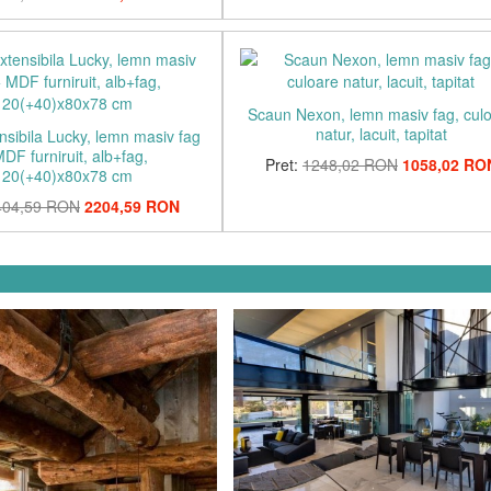
Scaun Nexon, lemn masiv fag, cul
natur, lacuit, tapitat
sibila Lucky, lemn masiv fag
DF furniruit, alb+fag,
Pret:
1248,02 RON
1058,02 RO
120(+40)x80x78 cm
404,59 RON
2204,59 RON