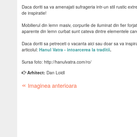
Daca doriti sa va amenajati sufrageria intr-un stil rustic ext
de inspiratie!
Mobilierul din lemn masiv, corpurile de iluminat din fier for
aparente din lemn curbat sunt cateva dintre elementele care
Daca doriti sa petreceti o vacanta aici sau doar sa va inspirat
articolul:
Hanul Vatra - intoarcerea la traditii
.
Sursa foto: http://hanulvatra.com/ro/
Arhitect:
Dan Loidl
«
Imaginea anterioara