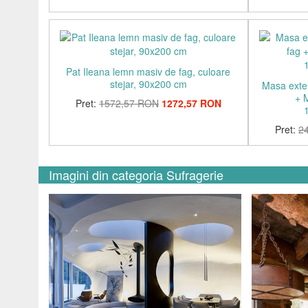
Pat Ileana lemn masiv de fag, culoare
stejar, 90x200 cm
Masa exten
+ M
Pret:
1572,57 RON
1272,57 RON
Pret:
2
Imagini din categoria Sufragerie