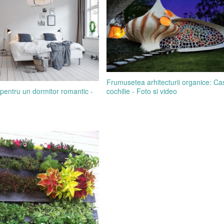
Frumusetea arhitecturii organice: Ca
cochilie - Foto si video
 pentru un dormitor romantic -