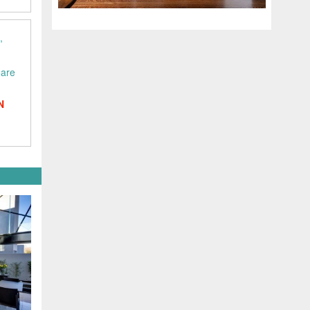
oare
N