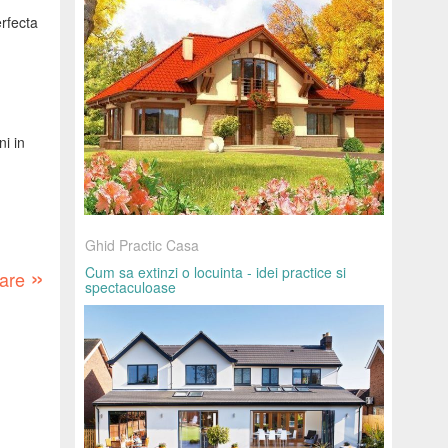
rfecta
ni in
Ghid Practic Casa
»
Cum sa extinzi o locuinta - idei practice si
oare
spectaculoase