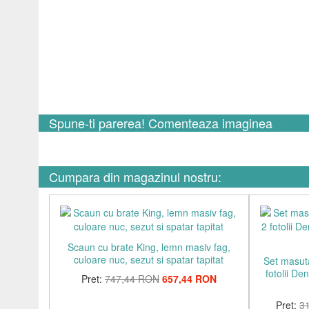
Spune-ti parerea! Comenteaza imaginea
Cumpara din magazinul nostru:
Scaun cu brate King, lemn masiv fag,
culoare nuc, sezut si spatar tapitat
Set masut
fotolii De
Pret:
747,44 RON
657,44 RON
Pret:
3