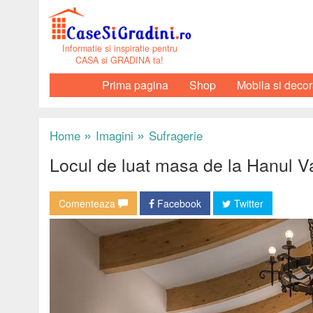
Informatie si inspiratie pentru
CASA si GRADINA ta!
Prima pagina
Shop
Mobila si decor
»
»
Home
Imagini
Sufragerie
Locul de luat masa de la Hanul Vat
Comenteaza
Facebook
Twitter