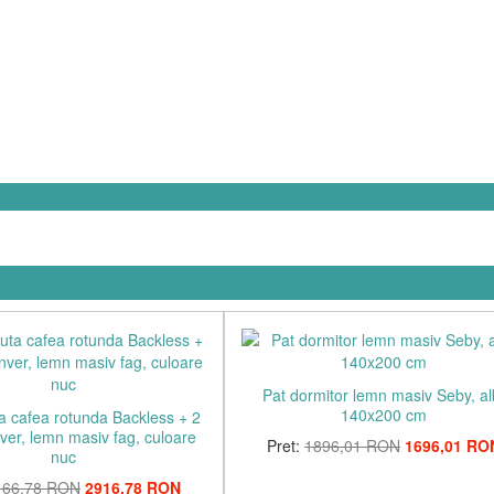
Pat dormitor lemn masiv Seby, al
140x200 cm
a cafea rotunda Backless + 2
nver, lemn masiv fag, culoare
Pret:
1896,01 RON
1696,01 RO
nuc
166,78 RON
2916,78 RON