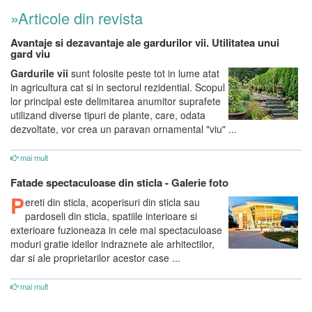
»Articole din revista
Avantaje si dezavantaje ale gardurilor vii. Utilitatea unui
gard viu
Gardurile vii
sunt folosite peste tot in lume atat
in agricultura cat si in sectorul rezidential. Scopul
lor principal este delimitarea anumitor suprafete
utilizand diverse tipuri de plante, care, odata
dezvoltate, vor crea un paravan ornamental "viu" ...
mai mult
Fatade spectaculoase din sticla - Galerie foto
P
ereti din sticla, acoperisuri din sticla sau
pardoseli din sticla, spatiile interioare si
exterioare fuzioneaza in cele mai spectaculoase
moduri gratie ideilor indraznete ale arhitectilor,
dar si ale proprietarilor acestor case ...
mai mult