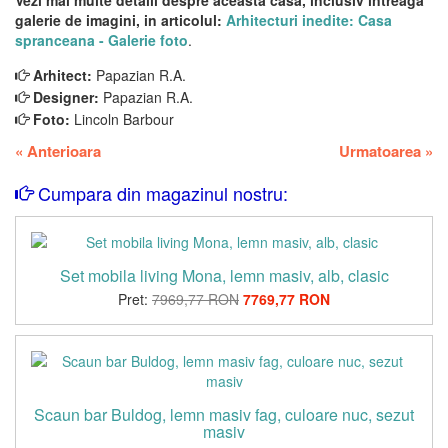
galerie de imagini, in articolul:
Arhitecturi inedite: Casa
spranceana - Galerie foto
.
Arhitect:
Papazian R.A.
Designer:
Papazian R.A.
Foto:
Lincoln Barbour
«
Anterioara
Urmatoarea
»
Cumpara din magazinul nostru:
Set mobila living Mona, lemn masiv, alb, clasic
Pret:
7969,77 RON
7769,77 RON
Scaun bar Buldog, lemn masiv fag, culoare nuc, sezut
masiv