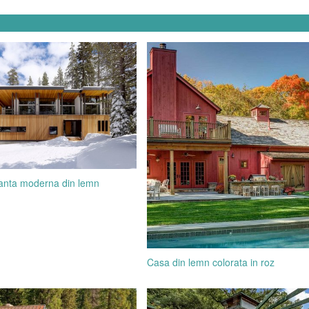
anta moderna din lemn
Casa din lemn colorata in roz