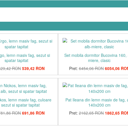
o, lemn masiv fag, sezut si
Set mobila dormitor Bucovina 160, 
spatar tapitat
miere, clasic
629,42 RON
539,42 RON
Pret:
6454,06 RON
6054,06 RO
kos, lemn masiv fag, culoare
Pat Ileana din lemn masiv de fag, 
, sezut si spatar tapitat
140x200 cm
781,86 RON
691,86 RON
Pret:
2162,65 RON
1862,65 RO