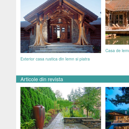
Casa de lemn
Exterior casa rustica din lemn si piatra
Articole din revista