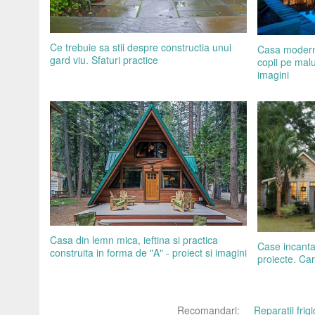
Ce trebuie sa stii despre constructia unui
Casa moderna
gard viu. Sfaturi practice
copii pe malu
imagini
Casa din lemn mica, ieftina si practica
Case incantat
construita in forma de "A" - proiect si imagini
proiecte. Car
Recomandari:
Reparatii fri