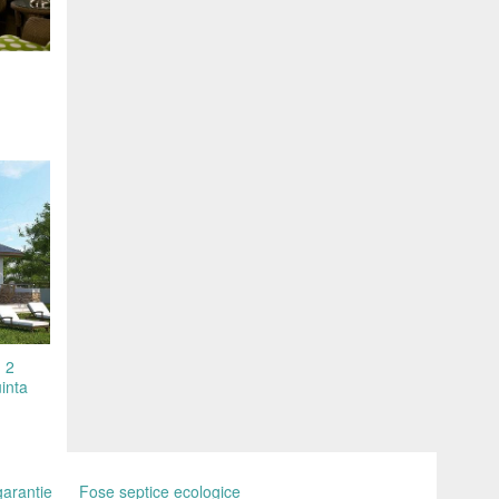
u 2
uinta
garantie
Fose septice ecologice