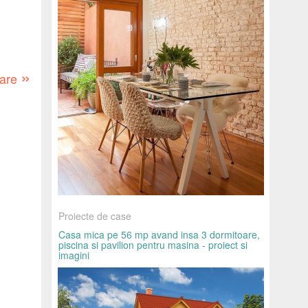
»
oare
Proiecte de case
Casa mica pe 56 mp avand insa 3 dormitoare,
piscina si pavilion pentru masina - proiect si
imagini