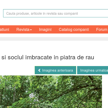
atiuni
Revista
Imagini
Catalog companii
Forum
i soclul imbracate in piatra de rau
Imaginea anterioara
Imaginea urmato