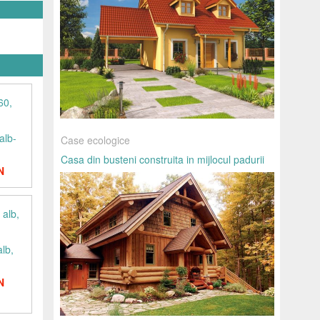
alb-
Case ecologice
Casa din busteni construita in mijlocul padurii
N
alb,
N