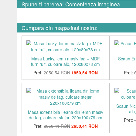
Spune-ti parerea! Comenteaza imaginea
Cumpara din magazinul nostru:
Masa Lucky, lemn masiv fag + MDF
Scaun Erg
furniruit, culoare alb, 120x80x78 cm
Pret:
2050,54 RON
1850,54 RON
Pret:
Scaun Nic
alb
Masa extensibila Ileana din lemn masiv
de fag, culoare stejar, 220x100x79 cm
Pret:
Pret:
2950,41 RON
2650,41 RON