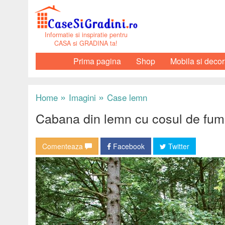
Informatie si inspiratie pentru
CASA si GRADINA ta!
Prima pagina
Shop
Mobila si decor
»
»
Home
Imagini
Case lemn
Cabana din lemn cu cosul de fum s
Comenteaza
Facebook
Twitter