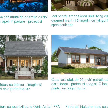
Idei pentru amenajarea unui living cu
 construita de o familie cu doi
geamuri mari - 16 imagini cu livinguri
l apei, in padure - proiect si
spectaculoase
Casa fara etaj, de 70 metri patrati, c
dormitoare - proiect si imagini. O loc
oare cu pridvor - imagini si
pentru un buget redus
e este preferata ta?
gidere cu recenzii bune Opris Adrian PFA
Reparatii frigidere rapid cu 