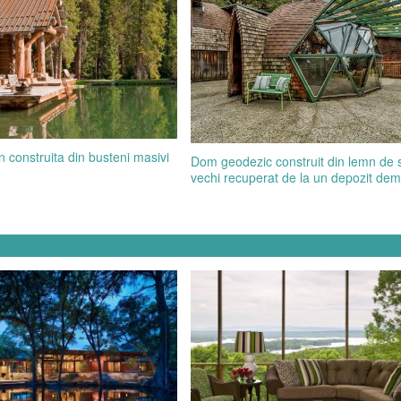
 construita din busteni masivi
Dom geodezic construit din lemn de s
vechi recuperat de la un depozit dem