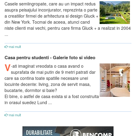
Casele semiingropate, care au un impact redus
asupra peisajului inconjurator, reprezinta o parte
a creatiilor firmei de arhitectura si design Gluck +
din New York. Tocmai de aceea, atunci cand
niste clienti mai vechi, pentru care firma Gluck + a realizat in 2004
...
mai mult
Casa pentru studenti - Galerie foto si video
V
-ati imaginat vreodata o casa avand o
suprafata de mai putin de 9 metri patrati dar
care sa contina toate spatiile necesare unei
locuinte decente: living, zona de servit masa,
bucatarie, dormitor si baie?
Ei bine, o astfel de casa exista si a fost construita
in orasul suedez Lund ...
mai mult