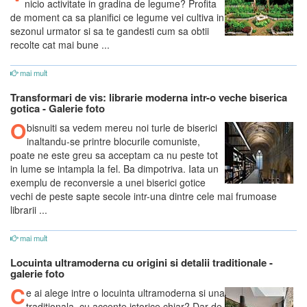
nicio activitate in gradina de legume? Profita
de moment ca sa planifici ce legume vei cultiva in
sezonul urmator si sa te gandesti cum sa obtii
recolte cat mai bune ...
mai mult
Transformari de vis: librarie moderna intr-o veche biserica
gotica - Galerie foto
O
bisnuiti sa vedem mereu noi turle de biserici
inaltandu-se printre blocurile comuniste,
poate ne este greu sa acceptam ca nu peste tot
in lume se intampla la fel. Ba dimpotriva. Iata un
exemplu de reconversie a unei biserici gotice
vechi de peste sapte secole intr-una dintre cele mai frumoase
librarii ...
mai mult
Locuinta ultramoderna cu origini si detalii traditionale -
galerie foto
C
e ai alege intre o locuinta ultramoderna si una
traditionala, cu accente istorice chiar? Dar de