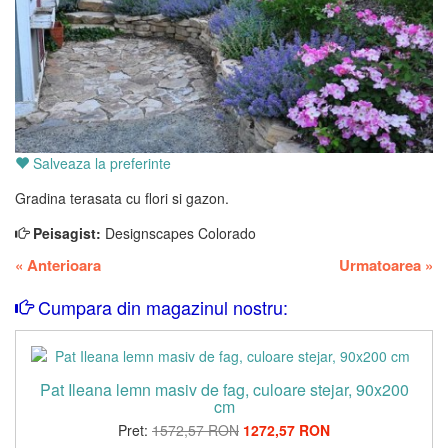
Salveaza la preferinte
Gradina terasata cu flori si gazon.
Peisagist:
Designscapes Colorado
«
Anterioara
Urmatoarea
»
Cumpara din magazinul nostru:
Pat Ileana lemn masiv de fag, culoare stejar, 90x200
cm
Pret:
1572,57 RON
1272,57 RON