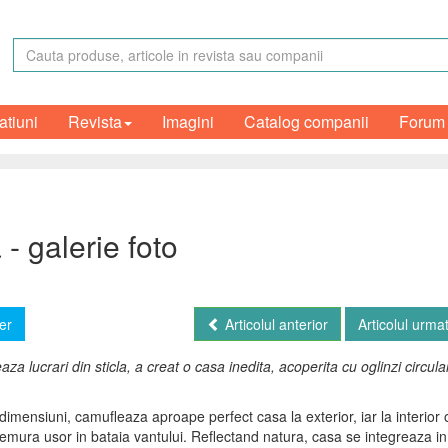
atiuni
Revista
Imagini
Catalog companii
Forum
- galerie foto
er
Articolul anterior
Articolul urma
za lucrari din sticla, a creat o casa inedita, acoperita cu oglinzi circula
 dimensiuni, camufleaza aproape perfect casa la exterior, iar la interior 
remura usor in bataia vantului. Reflectand natura, casa se integreaza i