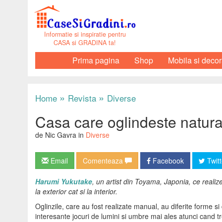
Informatie si inspiratie pentru
CASA si GRADINA ta!
Prima pagina
Shop
Mobila si decor
»
»
Home
Revista
Diverse
Casa care oglindeste natura 
de Nic Gavra in
Diverse
Email
Comenteaza
Facebook
Twitt
Harumi Yukutake
, un artist din Toyama, Japonia, ce realizea
la exterior cat si la interior.
Oglinzile, care au fost realizate manual, au diferite forme si
interesante jocuri de lumini si umbre mai ales atunci cand t