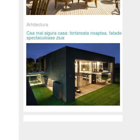
Arhitectura
Cea mai sigura casa: fortareata noaptea, fatade
spectaculoase ziua