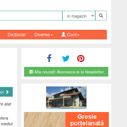
Dictionar
Diverse
Cont
Afla noutati! Aboneaza-te la Newsletter
tor
re atat
ofera
n mediul