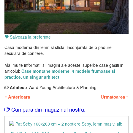
Salveaza la preferinte
Casa moderna din lemn si sticla, inconjurata de o padure
seculara de conifere.
Mai multe informatii si imagini ale acestei superbe case gasiti in
articolul:
Case montane moderne. 4 modele frumoase si
practice, un singur arhitect
Arhitect:
Ward-Young Architecture & Planning
«
Anterioara
Urmatoarea
»
Cumpara din magazinul nostru: