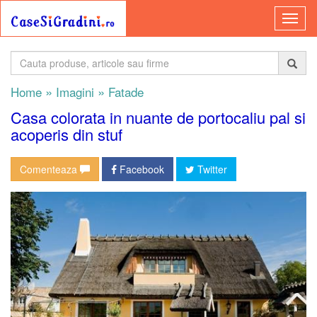
»
»
Home
Imagini
Fatade
Casa colorata in nuante de portocaliu pal si
acoperis din stuf
Comenteaza
Facebook
Twitter