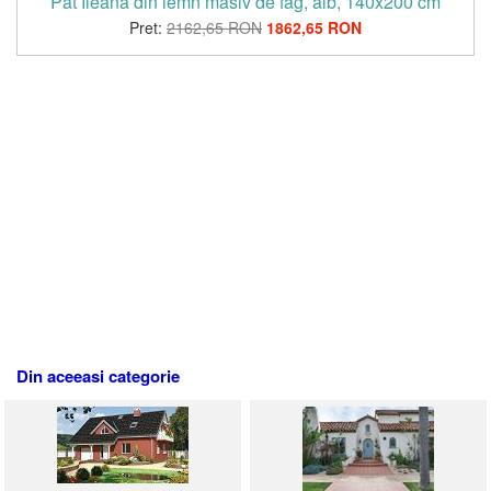
Pat Ileana din lemn masiv de fag, alb, 140x200 cm
Pret:
2162,65 RON
1862,65 RON
Din aceeasi categorie