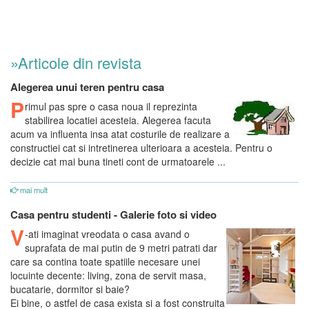
»Articole din revista
Alegerea unui teren pentru casa
P
rimul pas spre o casa noua il reprezinta
stabilirea locatiei acesteia. Alegerea facuta
acum va influenta insa atat costurile de realizare a
constructiei cat si intretinerea ulterioara a acesteia. Pentru o
decizie cat mai buna tineti cont de urmatoarele ...
mai mult
Casa pentru studenti - Galerie foto si video
V
-ati imaginat vreodata o casa avand o
suprafata de mai putin de 9 metri patrati dar
care sa contina toate spatiile necesare unei
locuinte decente: living, zona de servit masa,
bucatarie, dormitor si baie?
Ei bine, o astfel de casa exista si a fost construita