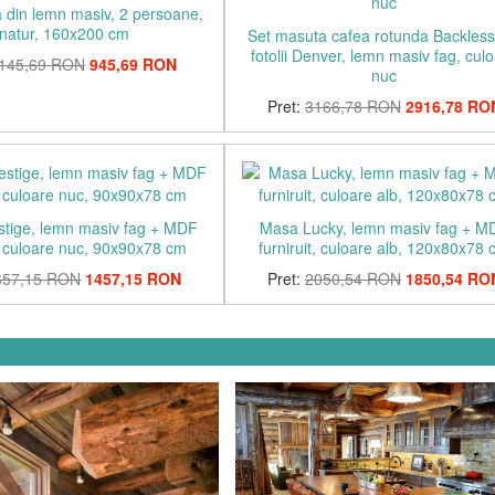
 din lemn masiv, 2 persoane,
natur, 160x200 cm
Set masuta cafea rotunda Backless
fotolii Denver, lemn masiv fag, cul
145,69 RON
945,69 RON
nuc
Pret:
3166,78 RON
2916,78 RO
tige, lemn masiv fag + MDF
Masa Lucky, lemn masiv fag + M
t, culoare nuc, 90x90x78 cm
furniruit, culoare alb, 120x80x78
657,15 RON
1457,15 RON
Pret:
2050,54 RON
1850,54 RO