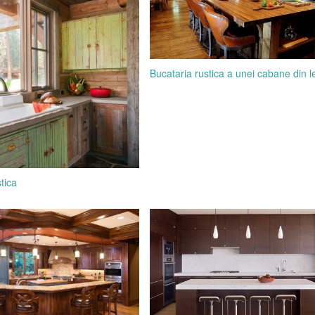
Bucataria rustica a unei cabane din 
tica