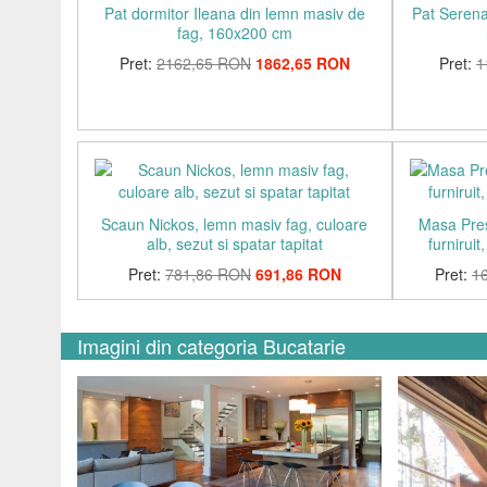
Pat dormitor Ileana din lemn masiv de
Pat Serena
fag, 160x200 cm
Pret:
2162,65 RON
1862,65 RON
Pret:
1
Scaun Nickos, lemn masiv fag, culoare
Masa Pres
alb, sezut si spatar tapitat
furnirui
Pret:
781,86 RON
691,86 RON
Pret:
1
Imagini din categoria Bucatarie