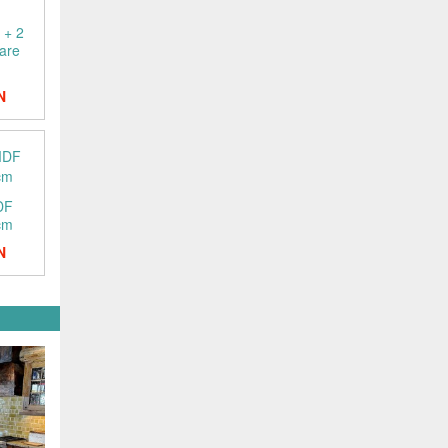
 + 2
oare
N
DF
 cm
N