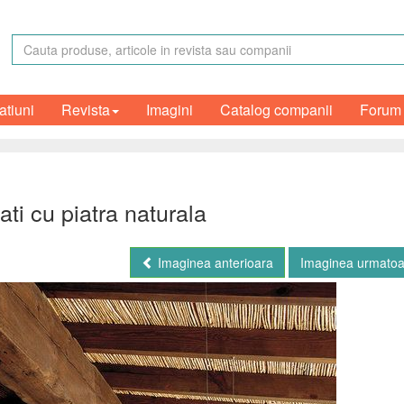
atiuni
Revista
Imagini
Catalog companii
Forum
ti cu piatra naturala
Imaginea anterioara
Imaginea urmato