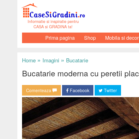
Informatie si inspiratie pentru
CASA si GRADINA ta!
Prima pagina
Shop
Mobila si decor
»
»
Home
Imagini
Bucatarie
Bucatarie moderna cu peretii placa
Comenteaza
Facebook
Twitter