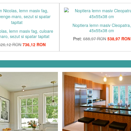
Noptiera lemn masiv Cleopatra,
45x55x38 cm
las, lemn masiv fag, culoare
ro, sezut si spatar tapitat
Pret:
688,97 RON
538,97 RON
826,12 RON
736,12 RON