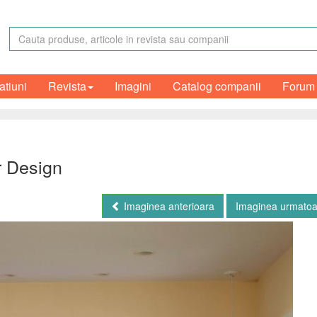
atiuni
Revista
Imagini
Catalog companii
Forum
r Design
Imaginea anterioara
Imaginea urmato