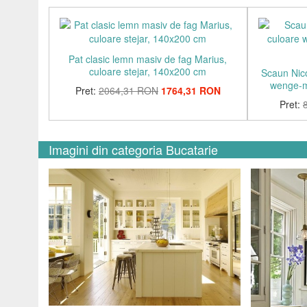
Pat clasic lemn masiv de fag Marius,
culoare stejar, 140x200 cm
Scaun Nico
wenge-ma
Pret:
2064,31 RON
1764,31 RON
Pret:
Imagini din categoria Bucatarie