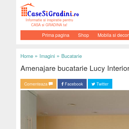
Informatie si inspiratie pentru
CASA si GRADINA ta!
Prima pagina
Shop
Mobila si decor
»
»
Home
Imagini
Bucatarie
Amenajare bucatarie Lucy Interio
Comenteaza
Facebook
Twitter