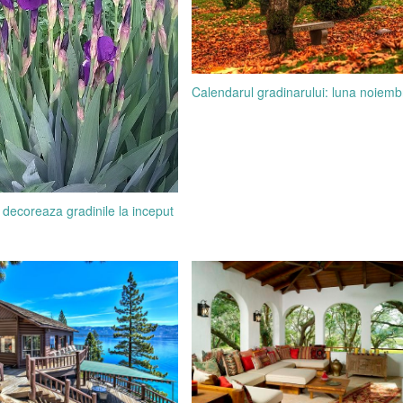
Calendarul gradinarului: luna noiemb
is decoreaza gradinile la inceput