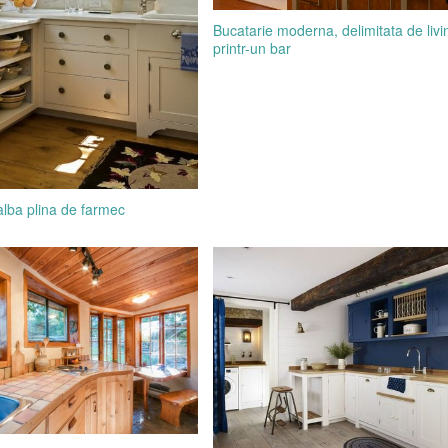
Bucatarie moderna, delimitata de livi
printr-un bar
alba plina de farmec