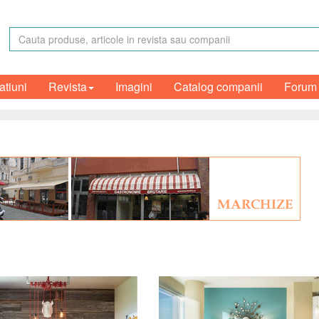
atiuni
Revista
Imagini
Catalog companii
Forum