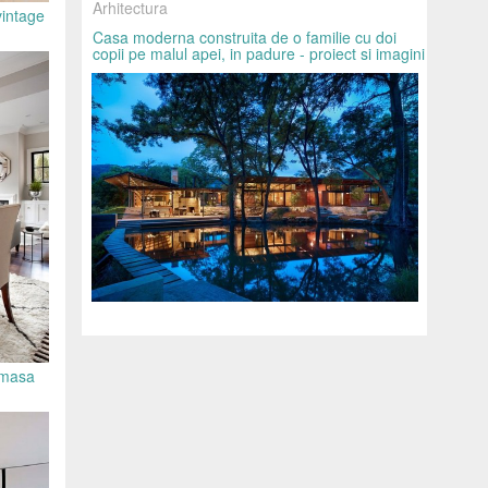
Arhitectura
 vintage
Casa moderna construita de o familie cu doi
copii pe malul apei, in padure - proiect si imagini
 masa