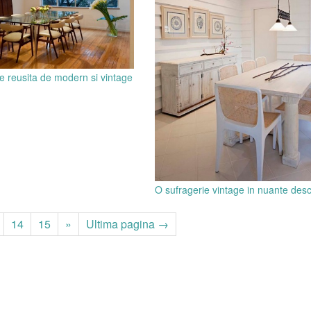
e reusita de modern si vintage
O sufragerie vintage in nuante des
14
15
»
Ultima pagina →