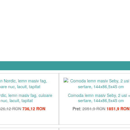
dic, lemn masiv fag, culoare
Comoda lemn masiv Seby, 2 usi +
nuc, lacuit, tapitat
sertare, 144x86,5x45 cm
826,12 RON
736,12 RON
Pret:
2051,9 RON
1851,9 RON