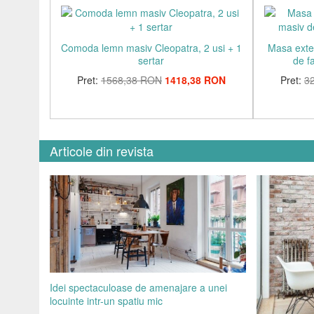
Comoda lemn masiv Cleopatra, 2 usi + 1
Masa exten
sertar
de f
Pret:
1568,38 RON
1418,38 RON
Pret:
3
Articole din revista
Idei spectaculoase de amenajare a unei
locuinte intr-un spatiu mic