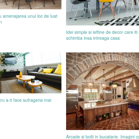
ru amenajarea unui loc de luat
n
Idei simple si ieftine de decor care iti
schimba insa intreaga casa
tru a-ti face sufrageria mai
Arcade si bolti in bucatarie. Imagini c