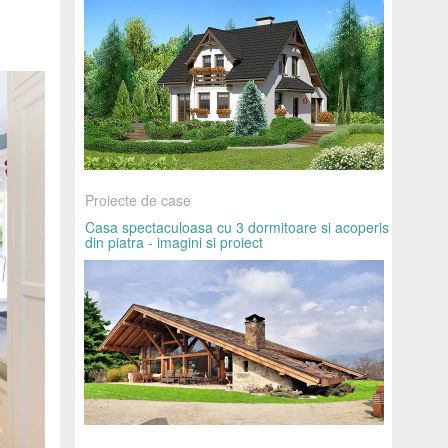
Proiecte de case
Casa spectaculoasa cu 3 dormitoare si acoperis
din piatra - imagini si proiect