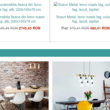
sibila Ileana din lemn masiv
Scaun Metal, lemn masiv fag, culo
ag, alb, 220x100x79 cm
fag, lacuit, tapitat
245,45 RON
2745,45 RON
Pret:
570,41 RON
480,41 RON