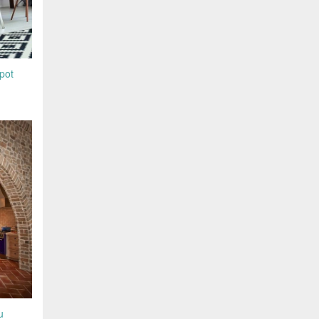
 pot
u