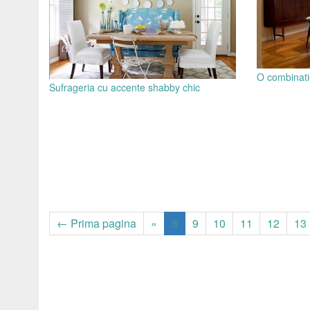
O combinati
Sufrageria cu accente shabby chic
← Prima pagina
«
8
9
10
11
12
13