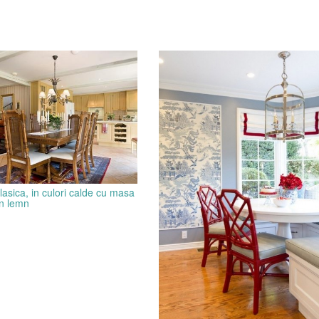
lasica, in culori calde cu masa
in lemn