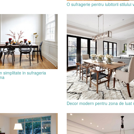
O sufragerie pentru iubitorii stilului
n simplitate in sufrageria
na
Decor modern pentru zona de luat