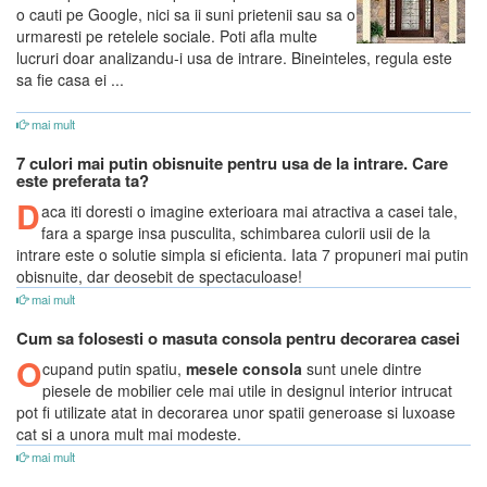
o cauti pe Google, nici sa ii suni prietenii sau sa o
urmaresti pe retelele sociale. Poti afla multe
lucruri doar analizandu-i usa de intrare. Bineinteles, regula este
sa fie casa ei ...
mai mult
7 culori mai putin obisnuite pentru usa de la intrare. Care
este preferata ta?
D
aca iti doresti o imagine exterioara mai atractiva a casei tale,
fara a sparge insa pusculita, schimbarea culorii usii de la
intrare este o solutie simpla si eficienta. Iata 7 propuneri mai putin
obisnuite, dar deosebit de spectaculoase!
mai mult
Cum sa folosesti o masuta consola pentru decorarea casei
O
cupand putin spatiu,
mesele consola
sunt unele dintre
piesele de mobilier cele mai utile in designul interior intrucat
pot fi utilizate atat in decorarea unor spatii generoase si luxoase
cat si a unora mult mai modeste.
mai mult