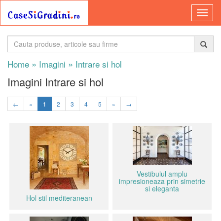
»
»
Home
Imagini
Intrare si hol
Imagini Intrare si hol
←
«
1
2
3
4
5
»
→
Vestibulul amplu
impresioneaza prin simetrie
si eleganta
Hol stil mediteranean