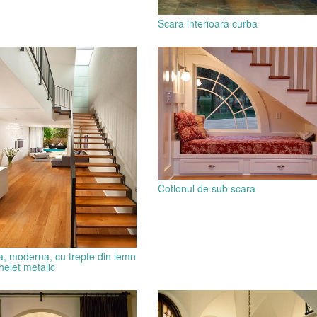
Scara interioara curba
Cotlonul de sub scara
a, moderna, cu trepte din lemn
helet metalic