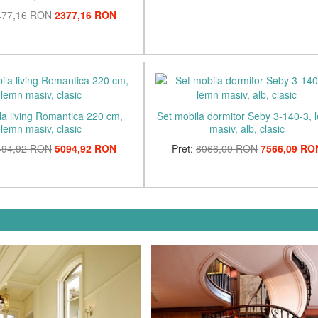
477,16 RON
2377,16 RON
la living Romantica 220 cm,
Set mobila dormitor Seby 3-140-3, 
lemn masiv, clasic
masiv, alb, clasic
494,92 RON
5094,92 RON
Pret:
8066,09 RON
7566,09 RO