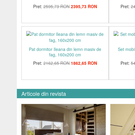
Pret:
2595,73 RON
2395,73 RON
Pret:
2
Pat dormitor Ileana din lemn masiv de
Set mobi
fag, 160x200 cm
Pret:
2162,65 RON
1862,65 RON
Pret:
5
Articole din revista