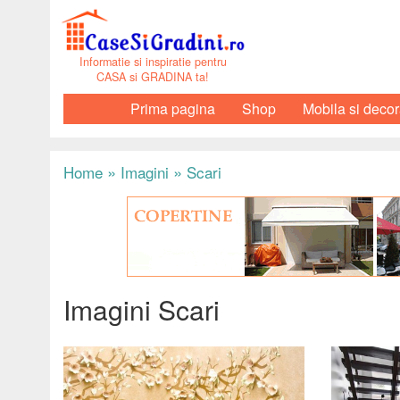
Informatie si inspiratie pentru
CASA si GRADINA ta!
Prima pagina
Shop
Mobila si decor
»
»
Home
Imagini
Scari
Imagini Scari