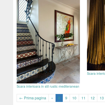
Scara interi
Scara interioara in stil rustic mediteranean
← Prima pagina
«
8
9
10
11
12
13