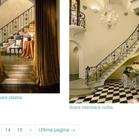
oara clasica
Scara interioara curba
14
15
»
Ultima pagina →