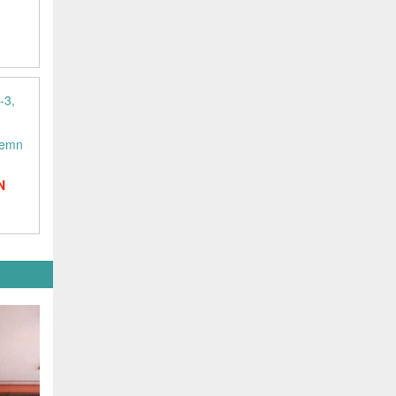
lemn
N