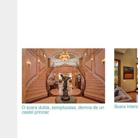
Scara inter
O scara dubla, somptuoasa, demna de un
castel princiar