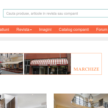
atiuni
Revista
Imagini
Catalog companii
Forum