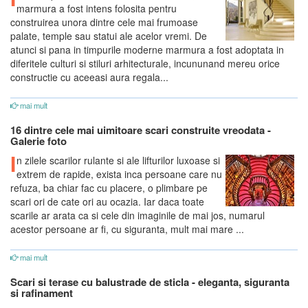
marmura a fost intens folosita pentru
construirea unora dintre cele mai frumoase
palate, temple sau statui ale acelor vremi. De
atunci si pana in timpurile moderne marmura a fost adoptata in
diferitele culturi si stiluri arhitecturale, incununand mereu orice
constructie cu aceeasi aura regala...
mai mult
16 dintre cele mai uimitoare scari construite vreodata -
Galerie foto
I
n zilele scarilor rulante si ale lifturilor luxoase si
extrem de rapide, exista inca persoane care nu
refuza, ba chiar fac cu placere, o plimbare pe
scari ori de cate ori au ocazia. Iar daca toate
scarile ar arata ca si cele din imaginile de mai jos, numarul
acestor persoane ar fi, cu siguranta, mult mai mare ...
mai mult
Scari si terase cu balustrade de sticla - eleganta, siguranta
si rafinament