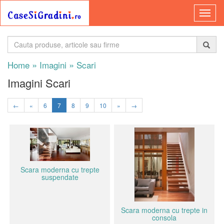
»
»
Home
Imagini
Scari
Imagini Scari
←
«
6
7
8
9
10
»
→
Scara moderna cu trepte
suspendate
Scara moderna cu trepte in
consola