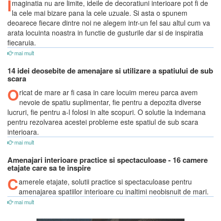
I
maginatia nu are limite, ideile de decoratiuni interioare pot fi de
la cele mai bizare pana la cele uzuale. Si asta o spunem
deoarece fiecare dintre noi ne alegem intr-un fel sau altul cum va
arata locuinta noastra in functie de gusturile dar si de inspiratia
fiecaruia.
mai mult
14 idei deosebite de amenajare si utilizare a spatiului de sub
scara
O
ricat de mare ar fi casa in care locuim mereu parca avem
nevoie de spatiu suplimentar, fie pentru a depozita diverse
lucruri, fie pentru a-l folosi in alte scopuri. O solutie la indemana
pentru rezolvarea acestei probleme este spatiul de sub scara
interioara.
mai mult
Amenajari interioare practice si spectaculoase - 16 camere
etajate care sa te inspire
C
amerele etajate, solutii practice si spectaculoase pentru
amenajarea spatiilor interioare cu inaltimi neobisnuit de mari.
mai mult