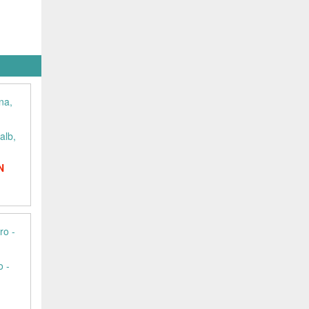
alb,
N
o -