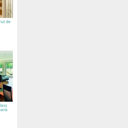
nul de
laxy
mana