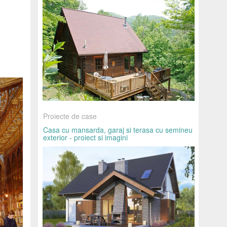
Proiecte de case
Casa cu mansarda, garaj si terasa cu semineu
exterior - proiect si imagini