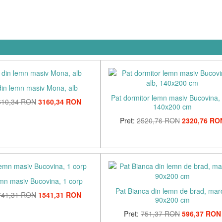
din lemn masiv Mona, alb
Pat dormitor lemn masiv Bucovina, 
610,34 RON
3160,34 RON
140x200 cm
Pret:
2520,76 RON
2320,76 RO
emn masiv Bucovina, 1 corp
Pat Bianca din lemn de brad, mar
741,31 RON
1541,31 RON
90x200 cm
Pret:
751,37 RON
596,37 RON