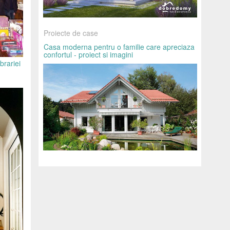
Proiecte de case
Casa moderna pentru o familie care apreciaza
confortul - proiect si imagini
brariei