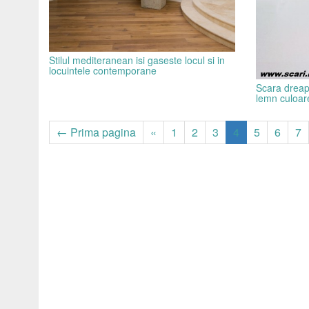
Stilul mediteranean isi gaseste locul si in
locuintele contemporane
Scara dreap
lemn culoar
← Prima pagina
«
1
2
3
4
5
6
7