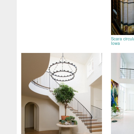
Scara circula
Iowa