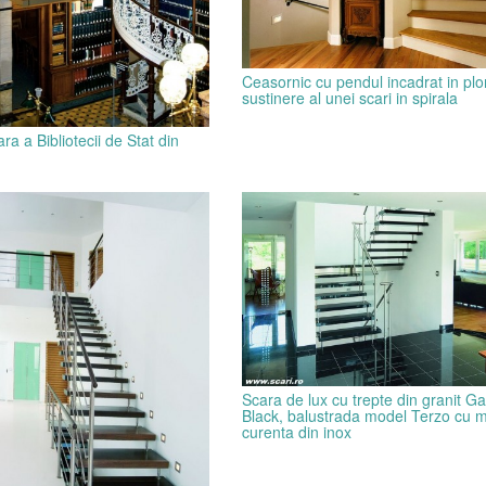
Ceasornic cu pendul incadrat in plo
sustinere al unei scari in spirala
ra a Bibliotecii de Stat din
Scara de lux cu trepte din granit Ga
Black, balustrada model Terzo cu 
curenta din inox