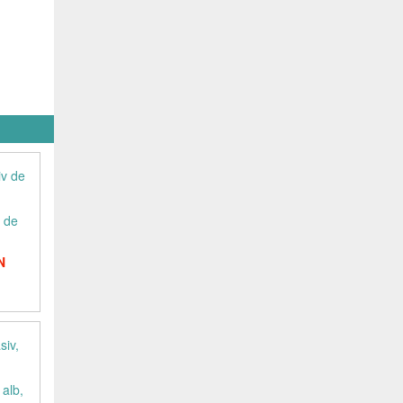
v de
N
 alb,