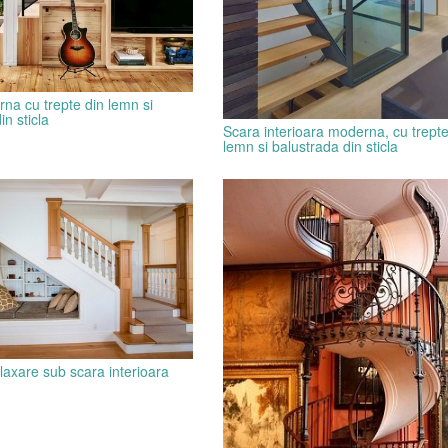
na cu trepte din lemn si
in sticla
Scara interioara moderna, cu trepte
lemn si balustrada din sticla
laxare sub scara interioara