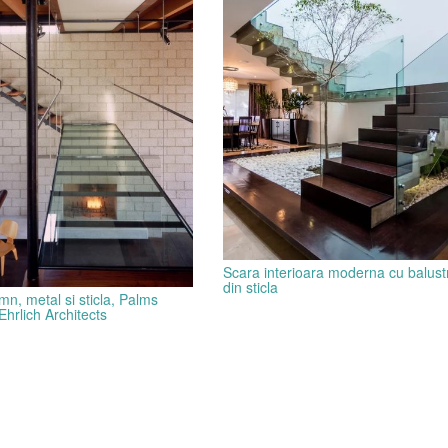
Scara interioara moderna cu balus
din sticla
mn, metal si sticla, Palms
hrlich Architects