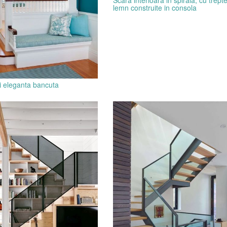
lemn construite in consola
si eleganta bancuta