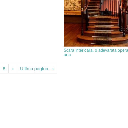
Scara interioara, o adevarata oper
arta
8
»
Ultima pagina →