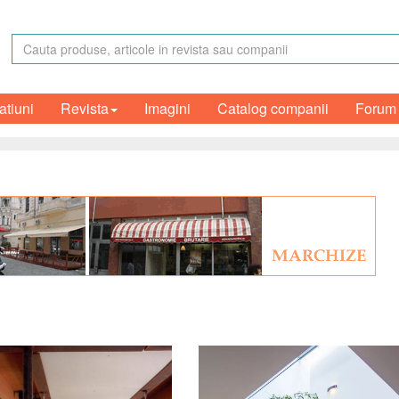
atiuni
Revista
Imagini
Catalog companii
Forum