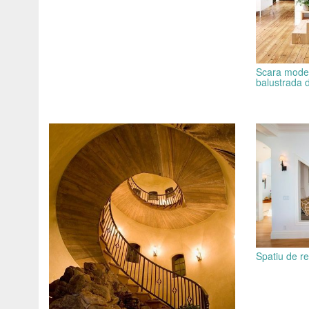
Scara moder
balustrada d
Spatiu de re