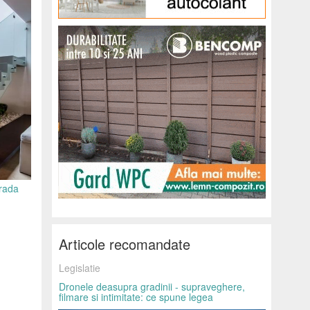
trada
Articole recomandate
Legislatie
Dronele deasupra gradinii - supraveghere,
filmare si intimitate: ce spune legea