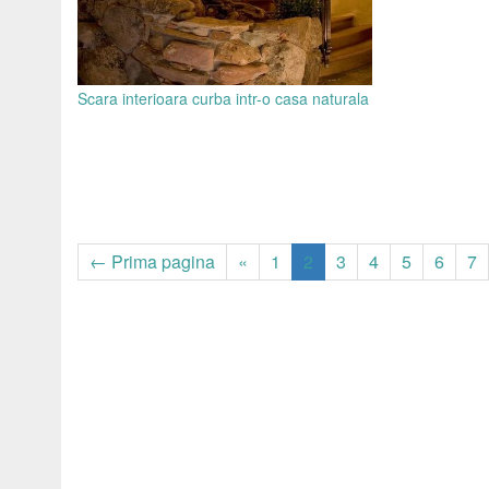
Scara interioara curba intr-o casa naturala
← Prima pagina
«
1
2
3
4
5
6
7