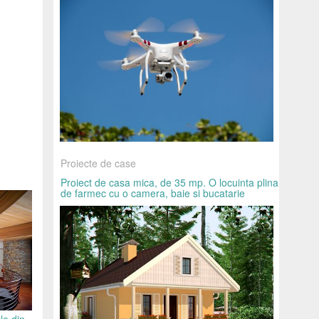
Proiecte de case
Proiect de casa mica, de 35 mp. O locuinta plina
de farmec cu o camera, baie si bucatarie
le din