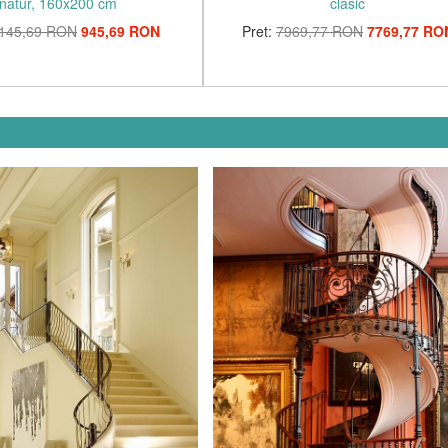
natur, 160x200 cm
clasic
145,69 RON
945,69 RON
Pret:
7969,77 RON
7769,77 RO