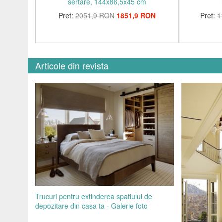
sertare, 144x86,5x45 cm
Pret:
2051,9 RON
1851,9 RON
Pret:
1
Articole din revista
Trucuri pentru extinderea spatiului de
depozitare din casa ta - Galerie foto