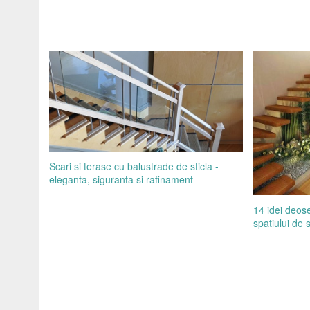
Scari si terase cu balustrade de sticla -
eleganta, siguranta si rafinament
14 idei deose
spatiului de 