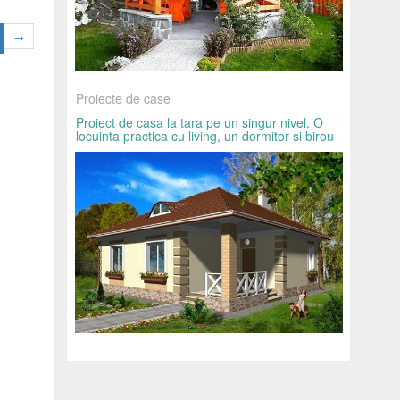
→
Proiecte de case
Proiect de casa la tara pe un singur nivel. O
locuinta practica cu living, un dormitor si birou