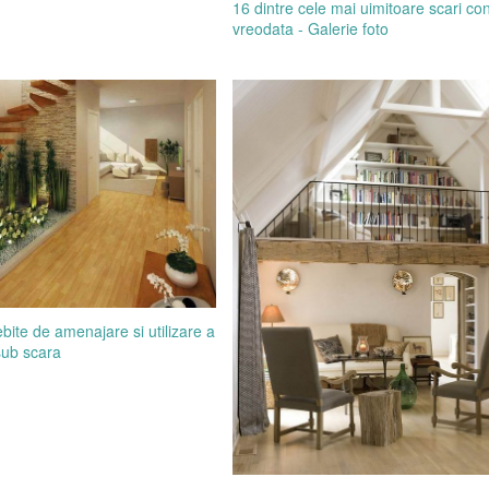
16 dintre cele mai uimitoare scari con
vreodata - Galerie foto
bite de amenajare si utilizare a
sub scara