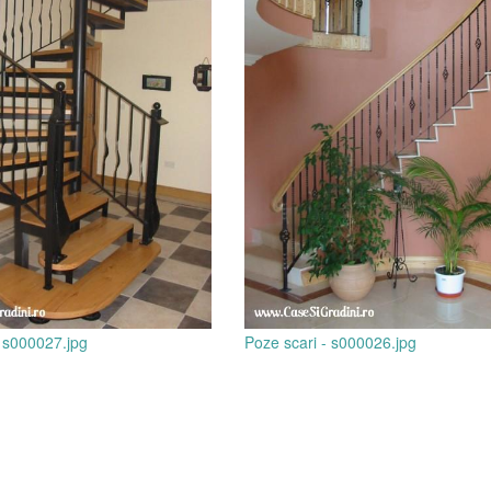
- s000027.jpg
Poze scari - s000026.jpg