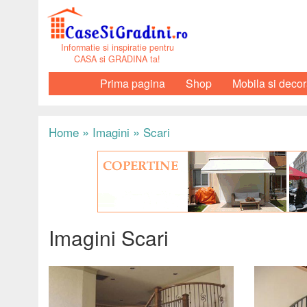
Informatie si inspiratie pentru
CASA si GRADINA ta!
Prima pagina
Shop
Mobila si decor
»
»
Home
Imagini
Scari
Imagini Scari