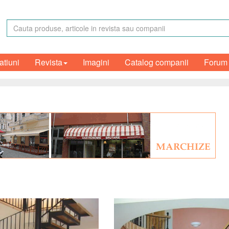
atiuni
Revista
Imagini
Catalog companii
Forum