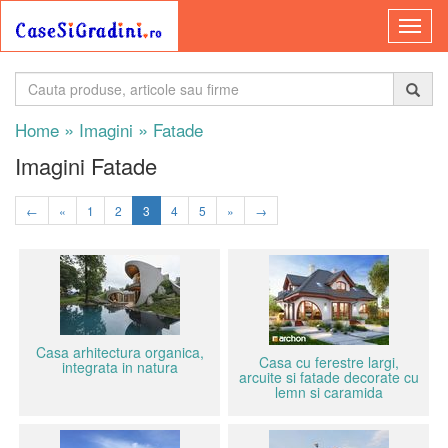
»
»
Home
Imagini
Fatade
Imagini Fatade
←
«
1
2
3
4
5
»
→
Casa arhitectura organica,
Casa cu ferestre largi,
integrata in natura
arcuite si fatade decorate cu
lemn si caramida