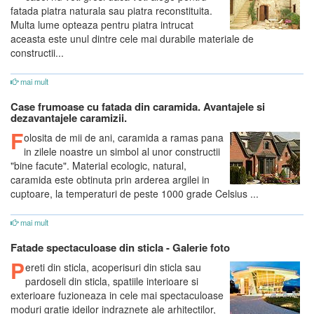
fatada piatra naturala sau piatra reconstituita.
Multa lume opteaza pentru piatra intrucat
aceasta este unul dintre cele mai durabile materiale de
constructii...
mai mult
Case frumoase cu fatada din caramida. Avantajele si
dezavantajele caramizii.
F
olosita de mii de ani, caramida a ramas pana
in zilele noastre un simbol al unor constructii
"bine facute". Material ecologic, natural,
caramida este obtinuta prin arderea argilei in
cuptoare, la temperaturi de peste 1000 grade Celsius ...
mai mult
Fatade spectaculoase din sticla - Galerie foto
P
ereti din sticla, acoperisuri din sticla sau
pardoseli din sticla, spatiile interioare si
exterioare fuzioneaza in cele mai spectaculoase
moduri gratie ideilor indraznete ale arhitectilor,