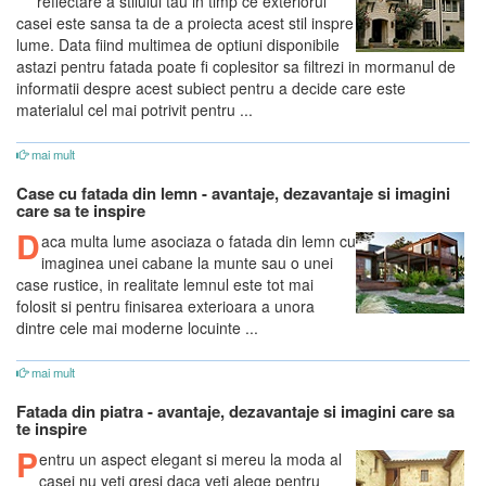
reflectare a stilului tau in timp ce exteriorul
casei este sansa ta de a proiecta acest stil inspre
lume. Data fiind multimea de optiuni disponibile
astazi pentru fatada poate fi coplesitor sa filtrezi in mormanul de
informatii despre acest subiect pentru a decide care este
materialul cel mai potrivit pentru ...
mai mult
Case cu fatada din lemn - avantaje, dezavantaje si imagini
care sa te inspire
D
aca multa lume asociaza o fatada din lemn cu
imaginea unei cabane la munte sau o unei
case rustice, in realitate lemnul este tot mai
folosit si pentru finisarea exterioara a unora
dintre cele mai moderne locuinte ...
mai mult
Fatada din piatra - avantaje, dezavantaje si imagini care sa
te inspire
P
entru un aspect elegant si mereu la moda al
casei nu veti gresi daca veti alege pentru