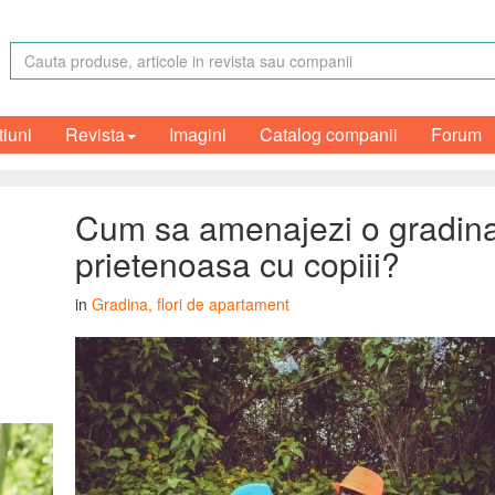
tiuni
Revista
Imagini
Catalog companii
Forum
Cum sa amenajezi o gradin
prietenoasa cu copiii?
in
Gradina, flori de apartament