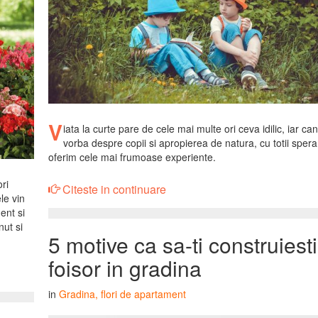
V
iata la curte pare de cele mai multe ori ceva idilic, iar ca
vorba despre copii si apropierea de natura, cu totii sper
oferim cele mai frumoase experiente.
ri
Citeste in continuare
le vin
ent si
nut si
5 motive ca sa-ti construiest
foisor in gradina
in
Gradina, flori de apartament