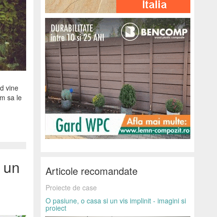
nd vine
am sa le
i un
Articole recomandate
Proiecte de case
O pasiune, o casa si un vis implinit - imagini si
proiect