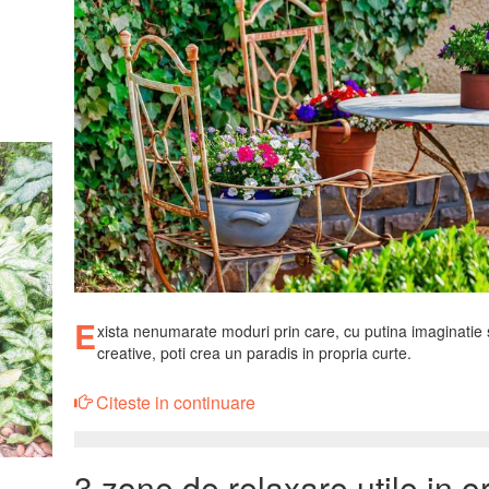
E
xista nenumarate moduri prin care, cu putina imaginatie s
creative, poti crea un paradis in propria curte.
Citeste in continuare
3 zone de relaxare utile in o