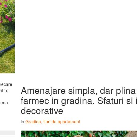
 fiecare
Amenajare simpla, dar plina
ntr-o
farmec in gradina. Sfaturi si 
forma
decorative
in
Gradina, flori de apartament