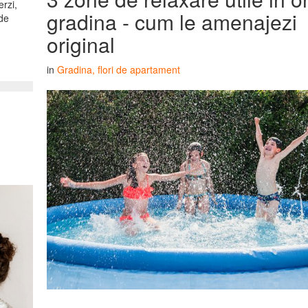
erzi,
gradina - cum le amenajezi
 de
original
in
Gradina, flori de apartament