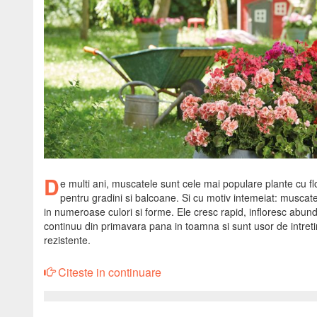
D
e multi ani, muscatele sunt cele mai populare plante cu flo
pentru gradini si balcoane. Si cu motiv intemeiat: muscate
in numeroase culori si forme. Ele cresc rapid, infloresc abund
continuu din primavara pana in toamna si sunt usor de intreti
rezistente.
Citeste in continuare