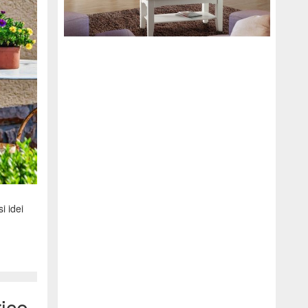
i idei
rice