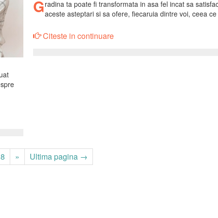
G
radina ta poate fi transformata in asa fel incat sa satisfa
aceste asteptari si sa ofere, fiecaruia dintre voi, ceea ce
Citeste in continuare
luat
espre
8
»
Ultima pagina →