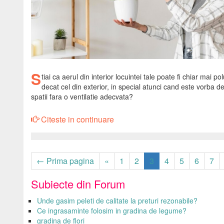
S
tiai ca aerul din interior locuintei tale poate fi chiar mai po
decat cel din exterior, in special atunci cand este vorba d
spatii fara o ventilatie adecvata?
Citeste in continuare
← Prima pagina
«
1
2
3
4
5
6
7
Subiecte din Forum
Unde gasim peleti de calitate la preturi rezonabile?
Ce ingrasaminte folosim in gradina de legume?
gradina de flori