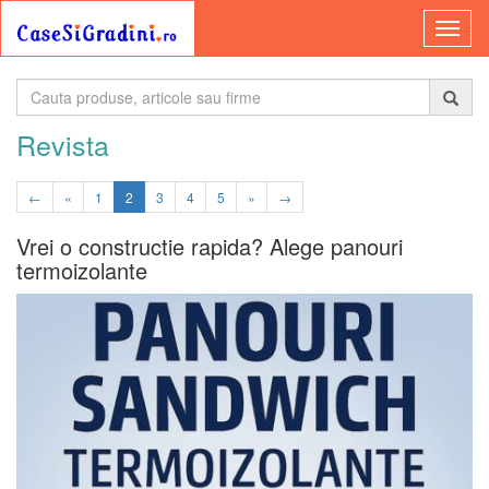
Revista
←
«
1
2
3
4
5
»
→
Vrei o constructie rapida? Alege panouri
termoizolante