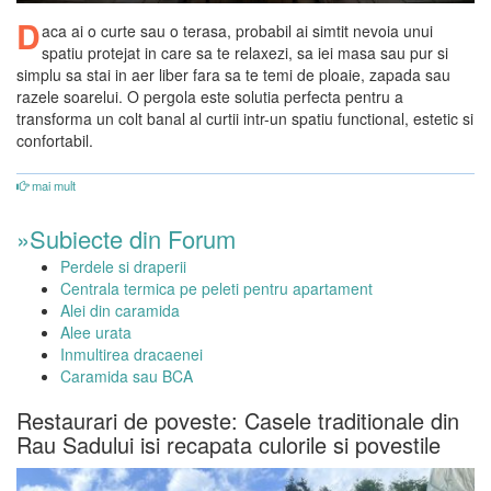
D
aca ai o curte sau o terasa, probabil ai simtit nevoia unui
spatiu protejat in care sa te relaxezi, sa iei masa sau pur si
simplu sa stai in aer liber fara sa te temi de ploaie, zapada sau
razele soarelui. O pergola este solutia perfecta pentru a
transforma un colt banal al curtii intr-un spatiu functional, estetic si
confortabil.
mai mult
»Subiecte din Forum
Perdele si draperii
Centrala termica pe peleti pentru apartament
Alei din caramida
Alee urata
Inmultirea dracaenei
Caramida sau BCA
Restaurari de poveste: Casele traditionale din
Rau Sadului isi recapata culorile si povestile