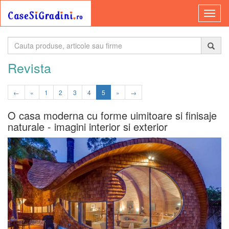
Revista
←
«
1
2
3
4
5
»
→
O casa moderna cu forme uimitoare si finisaje
naturale - imagini interior si exterior