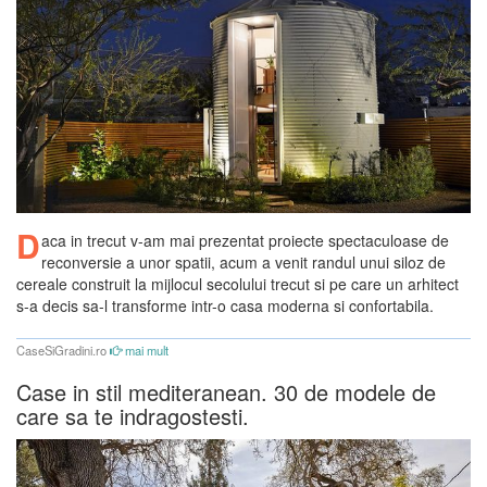
D
aca in trecut v-am mai prezentat proiecte spectaculoase de
reconversie a unor spatii, acum a venit randul unui siloz de
cereale construit la mijlocul secolului trecut si pe care un arhitect
s-a decis sa-l transforme intr-o casa moderna si confortabila.
CaseSiGradini.ro
mai mult
Case in stil mediteranean. 30 de modele de
care sa te indragostesti.