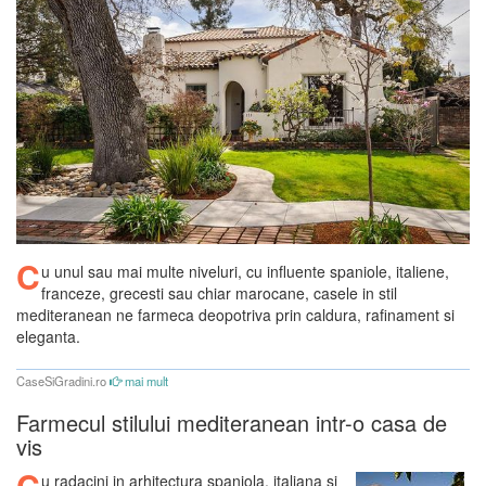
C
u unul sau mai multe niveluri, cu influente spaniole, italiene,
franceze, grecesti sau chiar marocane, casele in stil
mediteranean ne farmeca deopotriva prin caldura, rafinament si
eleganta.
CaseSiGradini.ro
mai mult
Farmecul stilului mediteranean intr-o casa de
vis
C
u radacini in arhitectura spaniola, italiana si