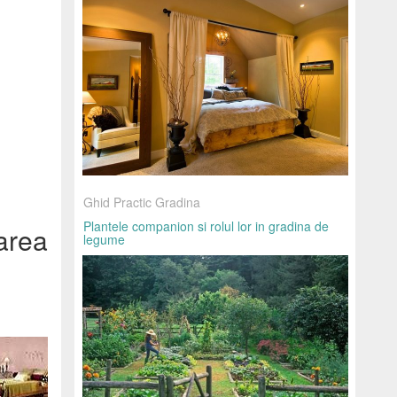
Ghid Practic Gradina
Plantele companion si rolul lor in gradina de
area
legume