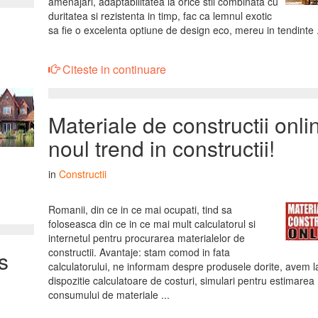
amenajari, adaptabilitatea la orice stil combinata cu
duritatea si rezistenta in timp, fac ca lemnul exotic
sa fie o excelenta optiune de design eco, mereu in tendinte .
Citeste in continuare
Materiale de constructii onli
noul trend in constructii!
in
Constructii
Romanii, din ce in ce mai ocupati, tind sa
foloseasca din ce in ce mai mult calculatorul si
internetul pentru procurarea materialelor de
constructii. Avantaje: stam comod in fata
s
calculatorului, ne informam despre produsele dorite, avem l
dispozitie calculatoare de costuri, simulari pentru estimarea
consumului de materiale ...