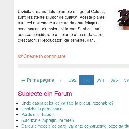
Urzicile ornamentale, plantele din genul Coleus,
sunt rezistente si usor de cultivat. Aceste plante
sunt cel mai bine cunoscute datorita foliajului
spectaculos prin colorit si forme. Sunt cel mai
adesea considerate a fi plante anuale de catre
crescatorii si producatorii de seminte, dar ...
Citeste in continuare
← Prima pagina
«
392
393
394
395
3
Subiecte din Forum
Unde gasim peleti de calitate la preturi rezonabile?
Incalzire in pardoseala
Perdele si draperii
Autorizatie imprejmuire teren
Garduri: modele de gard, variante constructive, poze gardu