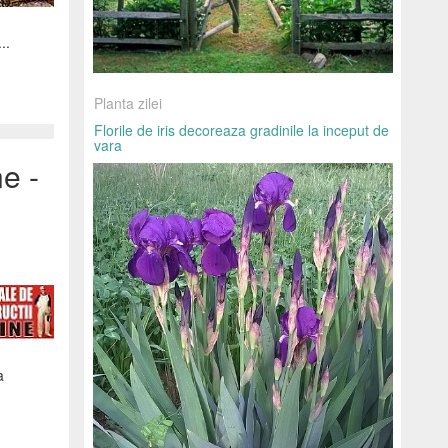
..
Planta zilei
Florile de iris decoreaza gradinile la inceput de
vara
ne -
a