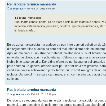
Re: Izolatie termica mansarda
de
roger-ius
» Vin Feb 04, 2011 6:04 pm
muha_huma scrie:
Sunt foarte confuz, pentru ca pe piata exista multe materiale pentru izola
minerala, vata bazaltica, polistiren, celuloza, spuma poliuretanica, etc. S
isi lauda marfa ...
Eu pe zona mansardata ma gadesc sa pun intre capriori polistiren de 15
din argumente fiind si acela ca este cel mai ieftin dintre cele enumerate
Apoi as mai veni cu un strat de material izolator, inca nu sunt hotarat :v
minerala, celuloza, spuma poliuretania...Celuloza si spuma ar avea avan
inchid bine toate golurile. Dar citind oferte pe net la spuma poliuretanica
pare scumpa. In general ofertele sunt pt. un strat de 3 cm grosime, care
vand asa ceva e echivalent d.p.d.v termic cu un strat mai gros de alt ma
izolator. Dar pretul mi se pare cam mare, si sincer nu stiu daca acei 3 
suficienti.
Re: Izolatie termica mansarda
de
greenday
» Vin Feb 04, 2011 6:10 pm
De regula, se recomanda vata minerala la izolarea mansardelor si pentr
material, spre deosebire de polistiren, nu atrage soarecii sau alte vietati