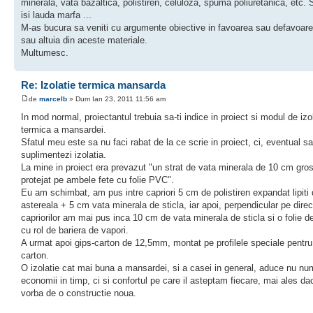
minerala, vata bazaltica, polistiren, celuloza, spuma poliuretanica, etc. S
isi lauda marfa ...
M-as bucura sa veniti cu argumente obiective in favoarea sau defavoar
sau altuia din aceste materiale.
Multumesc.
Re: Izolatie termica mansarda
de
marcelb
» Dum Ian 23, 2011 11:56 am
In mod normal, proiectantul trebuia sa-ti indice in proiect si modul de izo
termica a mansardei.
Sfatul meu este sa nu faci rabat de la ce scrie in proiect, ci, eventual sa
suplimentezi izolatia.
La mine in proiect era prevazut "un strat de vata minerala de 10 cm gro
protejat pe ambele fete cu folie PVC".
Eu am schimbat, am pus intre capriori 5 cm de polistiren expandat lipiti
astereala + 5 cm vata minerala de sticla, iar apoi, perpendicular pe direc
capriorilor am mai pus inca 10 cm de vata minerala de sticla si o folie d
cu rol de bariera de vapori.
A urmat apoi gips-carton de 12,5mm, montat pe profilele speciale pentru
carton.
O izolatie cat mai buna a mansardei, si a casei in general, aduce nu nu
economii in timp, ci si confortul pe care il asteptam fiecare, mai ales da
vorba de o constructie noua.