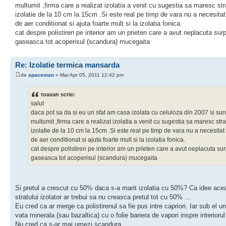
multumit ,firma care a realizat izolatia a venit cu sugestia sa maresc str
izolatie de la 10 cm la 15cm .Si este real pe timp de vara nu a necesita
de aer conditionat si ajuta foarte mult si la izolatia fonica.
cat despre polistiren pe interior am un prieten care a avut neplacuta sur
gaseasca tot acoperisul (scandura) mucegaita
Re: Izolatie termica mansarda
de
spaceman
» Mar Apr 05, 2011 12:42 pm
toaxan scrie:
salut
daca pot sa da si eu un sfat am casa izolata cu celuloza din 2007 si sunt
multumit ,firma care a realizat izolatia a venit cu sugestia sa maresc stra
izolatie de la 10 cm la 15cm .Si este real pe timp de vara nu a necesita
de aer conditionat si ajuta foarte mult si la izolatia fonica.
cat despre polistiren pe interior am un prieten care a avut neplacuta sur
gaseasca tot acoperisul (scandura) mucegaita
Si pretul a crescut cu 50% daca s-a marit izolatia cu 50%? Ca idee ace
stratului izolator ar trebui sa nu creasca pretul tot cu 50% ...
Eu cred ca ar merge ca polistirenul sa fie pus intre capriori. Iar sub el un
vata minerala (sau bazaltica) cu o folie bariera de vapori inspre interiorul 
Nu cred ca s-ar mai umezi scandura.