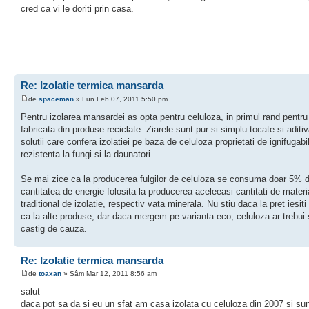
cred ca vi le doriti prin casa.
Re: Izolatie termica mansarda
de
spaceman
» Lun Feb 07, 2011 5:50 pm
Pentru izolarea mansardei as opta pentru celuloza, in primul rand pentru
fabricata din produse reciclate. Ziarele sunt pur si simplu tocate si aditi
solutii care confera izolatiei pe baza de celuloza proprietati de ignifugabil
rezistenta la fungi si la daunatori .
Se mai zice ca la producerea fulgilor de celuloza se consuma doar 5% d
cantitatea de energie folosita la producerea aceleeasi cantitati de materi
traditional de izolatie, respectiv vata minerala. Nu stiu daca la pret iesit
ca la alte produse, dar daca mergem pe varianta eco, celuloza ar trebui 
castig de cauza.
Re: Izolatie termica mansarda
de
toaxan
» Sâm Mar 12, 2011 8:56 am
salut
daca pot sa da si eu un sfat am casa izolata cu celuloza din 2007 si sun