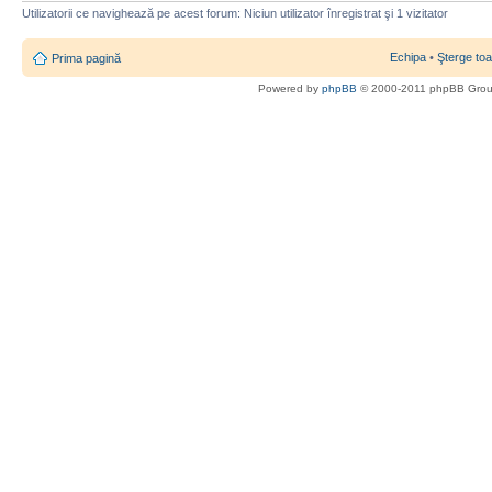
Utilizatorii ce navighează pe acest forum: Niciun utilizator înregistrat şi 1 vizitator
Echipa
•
Şterge toa
Prima pagină
Powered by
phpBB
© 2000-2011 phpBB Gro