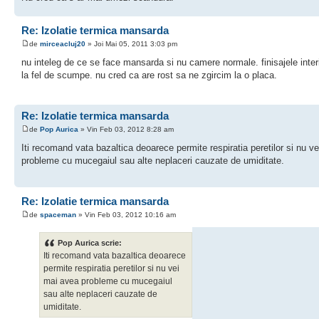
Re: Izolatie termica mansarda
de
mirceacluj20
» Joi Mai 05, 2011 3:03 pm
nu inteleg de ce se face mansarda si nu camere normale. finisajele inter
la fel de scumpe. nu cred ca are rost sa ne zgircim la o placa.
Re: Izolatie termica mansarda
de
Pop Aurica
» Vin Feb 03, 2012 8:28 am
Iti recomand vata bazaltica deoarece permite respiratia peretilor si nu v
probleme cu mucegaiul sau alte neplaceri cauzate de umiditate.
Re: Izolatie termica mansarda
de
spaceman
» Vin Feb 03, 2012 10:16 am
Pop Aurica scrie:
Iti recomand vata bazaltica deoarece
permite respiratia peretilor si nu vei
mai avea probleme cu mucegaiul
sau alte neplaceri cauzate de
umiditate.