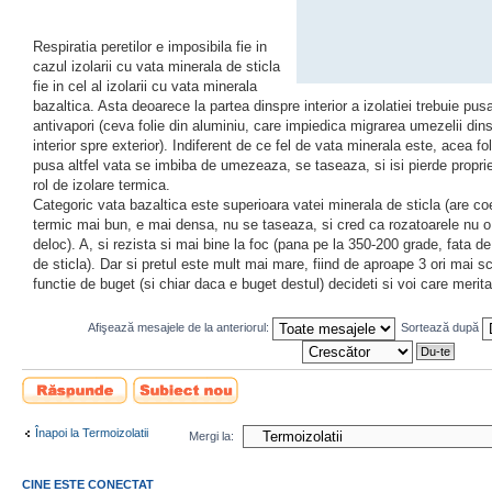
Respiratia peretilor e imposibila fie in
cazul izolarii cu vata minerala de sticla
fie in cel al izolarii cu vata minerala
bazaltica. Asta deoarece la partea dinspre interior a izolatiei trebuie pusa
antivapori (ceva folie din aluminiu, care impiedica migrarea umezelii din
interior spre exterior). Indiferent de ce fel de vata minerala este, acea fol
pusa altfel vata se imbiba de umezeaza, se taseaza, si isi pierde proprie
rol de izolare termica.
Categoric vata bazaltica este superioara vatei minerala de sticla (are coe
termic mai bun, e mai densa, nu se taseaza, si cred ca rozatoarele nu 
deloc). A, si rezista si mai bine la foc (pana pe la 350-200 grade, fata d
de sticla). Dar si pretul este mult mai mare, fiind de aproape 3 ori mai 
functie de buget (si chiar daca e buget destul) decideti si voi care merit
Afişează mesajele de la anteriorul:
Sortează după
Scrie un răspuns
Scrie un subiect
nou
Înapoi la Termoizolatii
Mergi la:
CINE ESTE CONECTAT