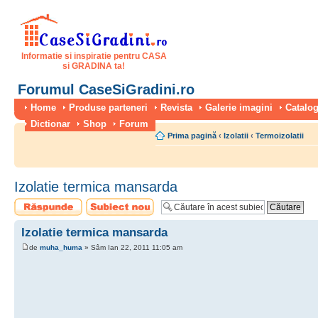
Informatie si inspiratie pentru CASA
si GRADINA ta!
Forumul CaseSiGradini.ro
Home
Produse parteneri
Revista
Galerie imagini
Catalog
Dictionar
Shop
Forum
Prima pagină
‹
Izolatii
‹
Termoizolatii
Izolatie termica mansarda
Scrie un răspuns
Scrie un subiect
nou
Izolatie termica mansarda
de
muha_huma
» Sâm Ian 22, 2011 11:05 am