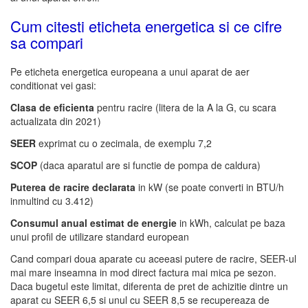
Cum citesti eticheta energetica si ce cifre
sa compari
Pe eticheta energetica europeana a unui aparat de aer
conditionat vei gasi:
Clasa de eficienta
pentru racire (litera de la A la G, cu scara
actualizata din 2021)
SEER
exprimat cu o zecimala, de exemplu 7,2
SCOP
(daca aparatul are si functie de pompa de caldura)
Puterea de racire declarata
in kW (se poate converti in BTU/h
inmultind cu 3.412)
Consumul anual estimat de energie
in kWh, calculat pe baza
unui profil de utilizare standard european
Cand compari doua aparate cu aceeasi putere de racire, SEER-ul
mai mare inseamna in mod direct factura mai mica pe sezon.
Daca bugetul este limitat, diferenta de pret de achizitie dintre un
aparat cu SEER 6,5 si unul cu SEER 8,5 se recupereaza de