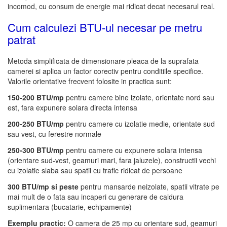
incomod, cu consum de energie mai ridicat decat necesarul real.
Cum calculezi BTU-ul necesar pe metru
patrat
Metoda simplificata de dimensionare pleaca de la suprafata
camerei si aplica un factor corectiv pentru conditiile specifice.
Valorile orientative frecvent folosite in practica sunt:
150-200 BTU/mp
pentru camere bine izolate, orientate nord sau
est, fara expunere solara directa intensa
200-250 BTU/mp
pentru camere cu izolatie medie, orientate sud
sau vest, cu ferestre normale
250-300 BTU/mp
pentru camere cu expunere solara intensa
(orientare sud-vest, geamuri mari, fara jaluzele), constructii vechi
cu izolatie slaba sau spatii cu trafic ridicat de persoane
300 BTU/mp si peste
pentru mansarde neizolate, spatii vitrate pe
mai mult de o fata sau incaperi cu generare de caldura
suplimentara (bucatarie, echipamente)
Exemplu practic:
O camera de 25 mp cu orientare sud, geamuri