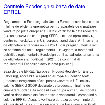
Cerintele Ecodesign si baza de date
EPREL
Regulamentele Ecodesign ale Uniunii Europene stabilesc cerinte
minime de eficienta energetica pentru aparatele de climatizare
vandute pe piata europeana. Datele verificate la data redactarii
(24 iunie 2026) indica un prag SEER minim de aproximativ 6,1
pentru comercializare in UE (corespunzand clasei A+ in schema
de etichetare anterioara anului 2021), dar pragul numeric exact
se confirma din textul regulamentului in vigoare la momentul
achizitiei: reglementarile Ecodesign pot fi actualizate, iar schema
de etichetare s-a modificat in 2021. [de confirmat din
regulamentul Ecodesign activ la data publicarii]
Baza de date EPREL (European Product Registry for Energy
Labelling), accesibila la
eprel.ec.europa.eu
, contine toate
produsele inregistrate oficial pentru vanzare in UE, inclusiv
valorile SEER si SCOP declarate de producator. Inainte de
cumparare, poti cauta modelul exact dupa numarul de model si
verifica daca datele din fisa tehnica a vanzatorului corespund cu
cele din EPREL. Aceasta verificare dureaza cateva minute si
elimina riscul de a cumpara un aparat pe baza unor specificatii