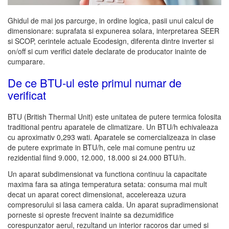
Ghidul de mai jos parcurge, in ordine logica, pasii unui calcul de
dimensionare: suprafata si expunerea solara, interpretarea SEER
si SCOP, cerintele actuale Ecodesign, diferenta dintre inverter si
on/off si cum verifici datele declarate de producator inainte de
cumparare.
De ce BTU-ul este primul numar de
verificat
BTU (British Thermal Unit) este unitatea de putere termica folosita
traditional pentru aparatele de climatizare. Un BTU/h echivaleaza
cu aproximativ 0,293 wati. Aparatele se comercializeaza in clase
de putere exprimate in BTU/h, cele mai comune pentru uz
rezidential fiind 9.000, 12.000, 18.000 si 24.000 BTU/h.
Un aparat subdimensionat va functiona continuu la capacitate
maxima fara sa atinga temperatura setata: consuma mai mult
decat un aparat corect dimensionat, accelereaza uzura
compresorului si lasa camera calda. Un aparat supradimensionat
porneste si opreste frecvent inainte sa dezumidifice
corespunzator aerul, rezultand un interior racoros dar umed si