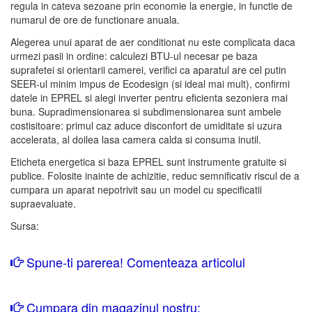
regula in cateva sezoane prin economie la energie, in functie de
numarul de ore de functionare anuala.
Alegerea unui aparat de aer conditionat nu este complicata daca
urmezi pasii in ordine: calculezi BTU-ul necesar pe baza
suprafetei si orientarii camerei, verifici ca aparatul are cel putin
SEER-ul minim impus de Ecodesign (si ideal mai mult), confirmi
datele in EPREL si alegi inverter pentru eficienta sezoniera mai
buna. Supradimensionarea si subdimensionarea sunt ambele
costisitoare: primul caz aduce disconfort de umiditate si uzura
accelerata, al doilea lasa camera calda si consuma inutil.
Eticheta energetica si baza EPREL sunt instrumente gratuite si
publice. Folosite inainte de achizitie, reduc semnificativ riscul de a
cumpara un aparat nepotrivit sau un model cu specificatii
supraevaluate.
Sursa:
Spune-ti parerea! Comenteaza articolul
Cumpara din magazinul nostru: