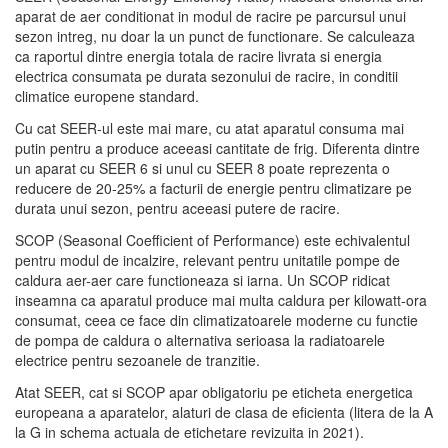
aparat de aer conditionat in modul de racire pe parcursul unui
sezon intreg, nu doar la un punct de functionare. Se calculeaza
ca raportul dintre energia totala de racire livrata si energia
electrica consumata pe durata sezonului de racire, in conditii
climatice europene standard.
Cu cat SEER-ul este mai mare, cu atat aparatul consuma mai
putin pentru a produce aceeasi cantitate de frig. Diferenta dintre
un aparat cu SEER 6 si unul cu SEER 8 poate reprezenta o
reducere de 20-25% a facturii de energie pentru climatizare pe
durata unui sezon, pentru aceeasi putere de racire.
SCOP (Seasonal Coefficient of Performance) este echivalentul
pentru modul de incalzire, relevant pentru unitatile pompe de
caldura aer-aer care functioneaza si iarna. Un SCOP ridicat
inseamna ca aparatul produce mai multa caldura per kilowatt-ora
consumat, ceea ce face din climatizatoarele moderne cu functie
de pompa de caldura o alternativa serioasa la radiatoarele
electrice pentru sezoanele de tranzitie.
Atat SEER, cat si SCOP apar obligatoriu pe eticheta energetica
europeana a aparatelor, alaturi de clasa de eficienta (litera de la A
la G in schema actuala de etichetare revizuita in 2021).