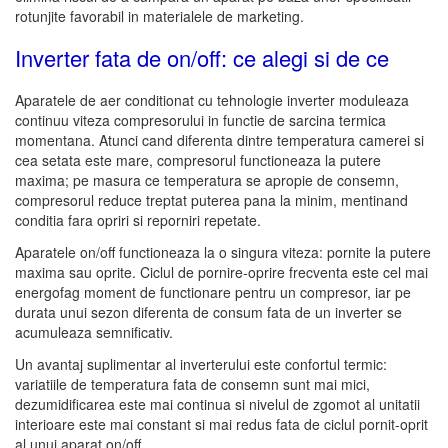
rotunjite favorabil in materialele de marketing.
Inverter fata de on/off: ce alegi si de ce
Aparatele de aer conditionat cu tehnologie inverter moduleaza
continuu viteza compresorului in functie de sarcina termica
momentana. Atunci cand diferenta dintre temperatura camerei si
cea setata este mare, compresorul functioneaza la putere
maxima; pe masura ce temperatura se apropie de consemn,
compresorul reduce treptat puterea pana la minim, mentinand
conditia fara opriri si reporniri repetate.
Aparatele on/off functioneaza la o singura viteza: pornite la putere
maxima sau oprite. Ciclul de pornire-oprire frecventa este cel mai
energofag moment de functionare pentru un compresor, iar pe
durata unui sezon diferenta de consum fata de un inverter se
acumuleaza semnificativ.
Un avantaj suplimentar al inverterului este confortul termic:
variatiile de temperatura fata de consemn sunt mai mici,
dezumidificarea este mai continua si nivelul de zgomot al unitatii
interioare este mai constant si mai redus fata de ciclul pornit-oprit
al unui aparat on/off.