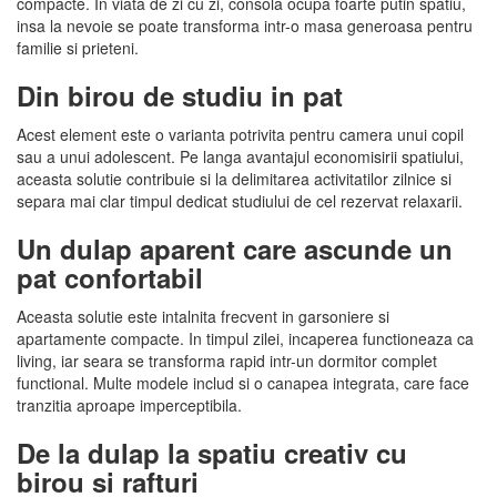
compacte. In viata de zi cu zi, consola ocupa foarte putin spatiu,
insa la nevoie se poate transforma intr-o masa generoasa pentru
familie si prieteni.
Din birou de studiu in pat
Acest element este o varianta potrivita pentru camera unui copil
sau a unui adolescent. Pe langa avantajul economisirii spatiului,
aceasta solutie contribuie si la delimitarea activitatilor zilnice si
separa mai clar timpul dedicat studiului de cel rezervat relaxarii.
Un dulap aparent care ascunde un
pat confortabil
Aceasta solutie este intalnita frecvent in garsoniere si
apartamente compacte. In timpul zilei, incaperea functioneaza ca
living, iar seara se transforma rapid intr-un dormitor complet
functional. Multe modele includ si o canapea integrata, care face
tranzitia aproape imperceptibila.
De la dulap la spatiu creativ cu
birou si rafturi