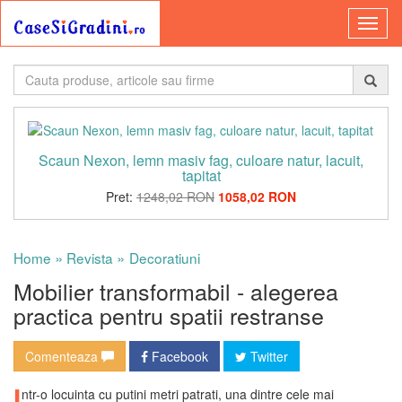
Scaun Nexon, lemn masiv fag, culoare natur, lacuit,
tapitat
Pret:
1248,02 RON
1058,02 RON
»
»
Home
Revista
Decoratiuni
Mobilier transformabil - alegerea
practica pentru spatii restranse
Comenteaza
Facebook
Twitter
I
ntr-o locuinta cu putini metri patrati, una dintre cele mai