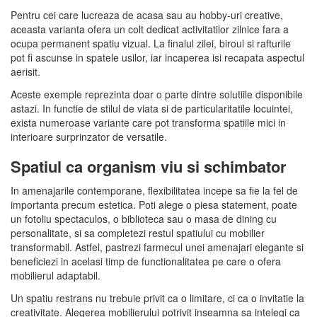
Pentru cei care lucreaza de acasa sau au hobby-uri creative,
aceasta varianta ofera un colt dedicat activitatilor zilnice fara a
ocupa permanent spatiu vizual. La finalul zilei, biroul si rafturile
pot fi ascunse in spatele usilor, iar incaperea isi recapata aspectul
aerisit.
Aceste exemple reprezinta doar o parte dintre solutiile disponibile
astazi. In functie de stilul de viata si de particularitatile locuintei,
exista numeroase variante care pot transforma spatiile mici in
interioare surprinzator de versatile.
Spatiul ca organism viu si schimbator
In amenajarile contemporane, flexibilitatea incepe sa fie la fel de
importanta precum estetica. Poti alege o piesa statement, poate
un fotoliu spectaculos, o biblioteca sau o masa de dining cu
personalitate, si sa completezi restul spatiului cu mobilier
transformabil. Astfel, pastrezi farmecul unei amenajari elegante si
beneficiezi in acelasi timp de functionalitatea pe care o ofera
mobilierul adaptabil.
Un spatiu restrans nu trebuie privit ca o limitare, ci ca o invitatie la
creativitate. Alegerea mobilierului potrivit inseamna sa intelegi ca