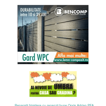
Reparatii frigidere cu recenzii bune Opris Adrian PFA