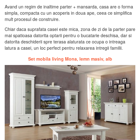
Avand un regim de inaltime parter + mansarda, casa are o forma
simpla, compacta cu un acoperis in doua ape, ceea ce simplifica
mult procesul de construire.
Chiar daca suprafata casei este mica, zona de zi de la parter pare
mai spatioasa datorita optarii pentru o bucatarie deschisa, dar si
datorita deschiderii spre terasa alaturata ce ocupa o intreaga
latura a casei, un loc perfect pentru relaxarea intregii familii.
Set mobila living Mona, lemn masiv, alb