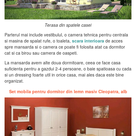
Terasa din spatele casei
Parterul mai include vestibulul, o camera tehnica pentru centrala
si masina de spalat rufe, o toaleta,
scara interioara
de acces
spre mansarda si o camera ce poate fi folosita atat ca dormitor
cat si ca birou sau camera de oaspeti.
La mansarda avem alte doua dormitoare, ceea ce face casa
suficienta pentru a gazdui 2-4 persoane, o baie spatioasa cu cada
si un dressing foarte util in orice casa, mai ales daca este bine
organizat.
Set mobila pentru dormitor din lemn masiv Cleopatra, alb