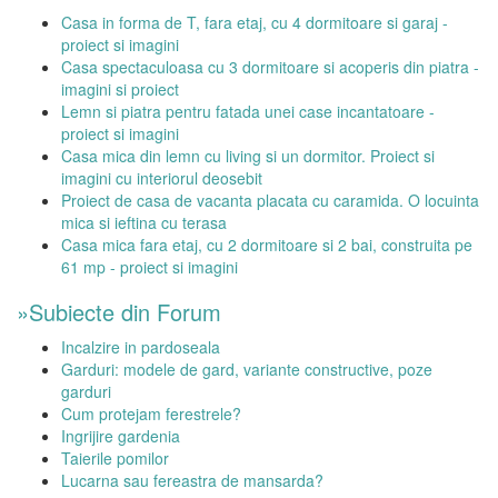
Casa in forma de T, fara etaj, cu 4 dormitoare si garaj -
proiect si imagini
Casa spectaculoasa cu 3 dormitoare si acoperis din piatra -
imagini si proiect
Lemn si piatra pentru fatada unei case incantatoare -
proiect si imagini
Casa mica din lemn cu living si un dormitor. Proiect si
imagini cu interiorul deosebit
Proiect de casa de vacanta placata cu caramida. O locuinta
mica si ieftina cu terasa
Casa mica fara etaj, cu 2 dormitoare si 2 bai, construita pe
61 mp - proiect si imagini
»Subiecte din Forum
Incalzire in pardoseala
Garduri: modele de gard, variante constructive, poze
garduri
Cum protejam ferestrele?
Ingrijire gardenia
Taierile pomilor
Lucarna sau fereastra de mansarda?