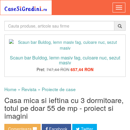
Scaun bar Buldog, lemn masiv fag, culoare nuc, sezut
masiv
Pret:
747,44 RON
657,44 RON
»
»
Home
Revista
Proiecte de case
Casa mica si ieftina cu 3 dormitoare,
totul pe doar 55 de mp - proiect si
imagini
Comenteaza
Facebook
Twitter