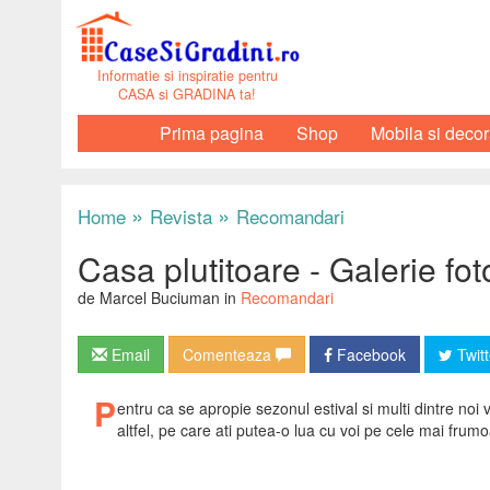
Informatie si inspiratie pentru
CASA si GRADINA ta!
Prima pagina
Shop
Mobila si decor
»
»
Home
Revista
Recomandari
Casa plutitoare - Galerie fot
de Marcel Buciuman in
Recomandari
Email
Comenteaza
Facebook
Twitt
P
entru ca se apropie sezonul estival si multi dintre n
altfel, pe care ati putea-o lua cu voi pe cele mai frumo