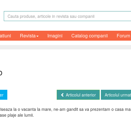
atiuni
Revista
Imagini
Catalog companii
Forum
o
er
Articolul anterior
Articolul urma
oi viseaza la o vacanta la mare, ne-am gandit sa va prezentam o casa ma
ase plaje ale lumii.