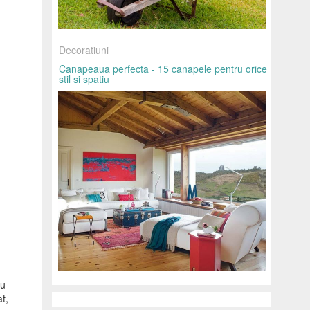
Decoratiuni
Canapeaua perfecta - 15 canapele pentru orice
stil si spatiu
ru
at,