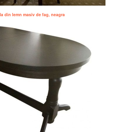
la din lemn masiv de fag, neagra