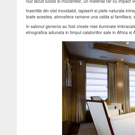
nuc
lacuit lucios si
mozambic
, un material rar cu impact vi
Insertiile din otel inoxidabil, tapiserii si piele naturala in
toate acestea, atmosfera ramane una calda si familiara, ast
In salonul generos au fost create nise iluminate imbracate
etnografica adunata in timpul calatoriilor sale in Africa si 