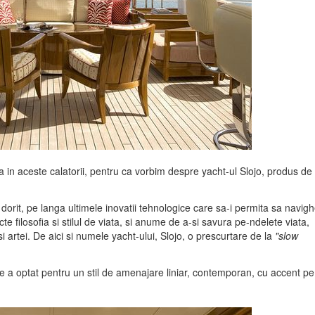
ta in aceste calatorii, pentru ca vorbim despre yacht-ul Slojo, produs de
 dorit, pe langa ultimele inovatii tehnologice care sa-i permita sa navig
e filosofia si stilul de viata, si anume de a-si savura pe-ndelete viata,
si artei. De aici si numele yacht-ului, Slojo, o prescurtare de la
"slow
e a optat pentru un stil de amenajare liniar, contemporan, cu accent pe