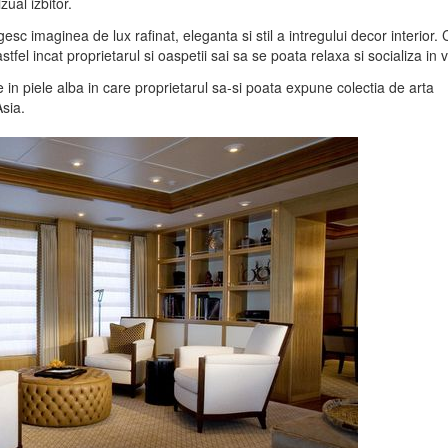
zual izbitor.
tregesc imaginea de lux rafinat, eleganta si stil a intregului decor interior.
fel incat proprietarul si oaspetii sai sa se poata relaxa si socializa in v
 in piele alba in care proprietarul sa-si poata expune colectia de arta
Asia.