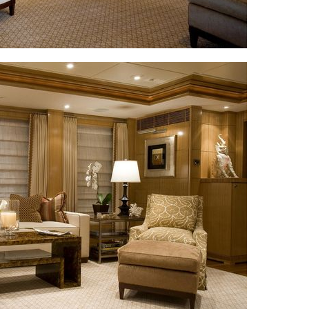
Va invitam sa dati 'Like' paginii noastre de Facebook
pentru a afla zilnic noutati interesante. Va multumim!