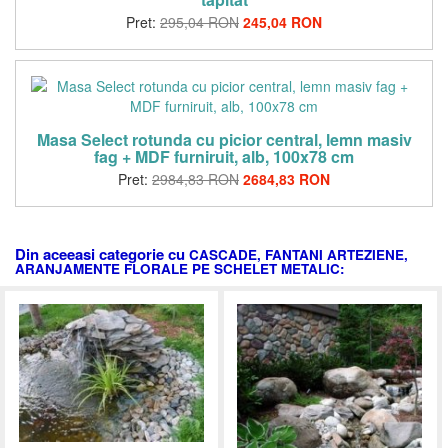
Pret:
295,04 RON
245,04 RON
Masa Select rotunda cu picior central, lemn masiv
fag + MDF furniruit, alb, 100x78 cm
Pret:
2984,83 RON
2684,83 RON
Din aceeasi categorie cu
CASCADE, FANTANI ARTEZIENE,
ARANJAMENTE FLORALE PE SCHELET METALIC: