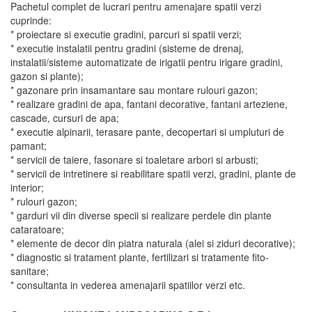
Pachetul complet de lucrari pentru amenajare spatii verzi
cuprinde:
* proiectare si executie gradini, parcuri si spatii verzi;
* executie instalatii pentru gradini (sisteme de drenaj,
instalatii/sisteme automatizate de irigatii pentru irigare gradini,
gazon si plante);
* gazonare prin insamantare sau montare rulouri gazon;
* realizare gradini de apa, fantani decorative, fantani arteziene,
cascade, cursuri de apa;
* executie alpinarii, terasare pante, decopertari si umpluturi de
pamant;
* servicii de taiere, fasonare si toaletare arbori si arbusti;
* servicii de intretinere si reabilitare spatii verzi, gradini, plante de
interior;
* rulouri gazon;
* garduri vii din diverse specii si realizare perdele din plante
cataratoare;
* elemente de decor din piatra naturala (alei si ziduri decorative);
* diagnostic si tratament plante, fertilizari si tratamente fito-
sanitare;
* consultanta in vederea amenajarii spatiilor verzi etc.