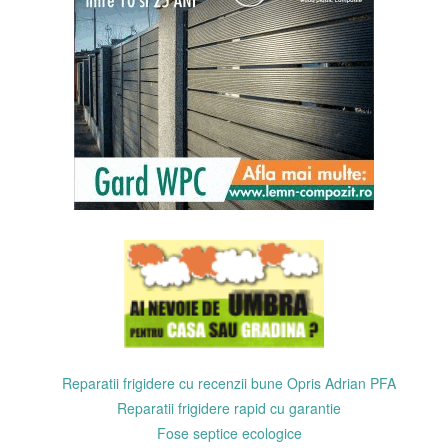
Reparatii frigidere cu recenzii bune Opris Adrian PFA
Reparatii frigidere rapid cu garantie
Fose septice ecologice