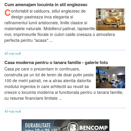
Cum amenajam locuinta in stil englezesc
C
onfortabil si calduors, stilul englezesc de
design pastreaza inca eleganta si
rafinamentul lumii aristocrate, liniile clasice si
materialele naturale. Mobilierul patinat, tapiseriile
moi, imprimeurile florale in culori calde creeaza o atmosfera
perfecta pentru
"acasa"
...
mai mult
Casa moderna pentru o tanara familie - galerie foto
Casa pe care o prezentam in continuare,
construita pe un lot de teren de doar putin peste
100 de metri patrati, ne-a atras atentia datorita
modului ingenios in care arhitectii au reusit sa
creeze o locuinta moderna si functionala pentru o tanara familie,
cu resurse financiare limitate ...
mai mult