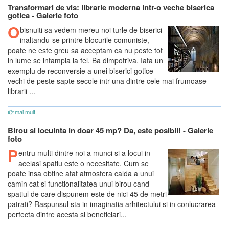
Transformari de vis: librarie moderna intr-o veche biserica
gotica - Galerie foto
O
bisnuiti sa vedem mereu noi turle de biserici
inaltandu-se printre blocurile comuniste,
poate ne este greu sa acceptam ca nu peste tot
in lume se intampla la fel. Ba dimpotriva. Iata un
exemplu de reconversie a unei biserici gotice
vechi de peste sapte secole intr-una dintre cele mai frumoase
librarii ...
mai mult
Birou si locuinta in doar 45 mp? Da, este posibil! - Galerie
foto
P
entru multi dintre noi a munci si a locui in
acelasi spatiu este o necesitate. Cum se
poate insa obtine atat atmosfera calda a unui
camin cat si functionalitatea unui birou cand
spatiul de care dispunem este de nici 45 de metri
patrati? Raspunsul sta in imaginatia arhitectului si in conlucrarea
perfecta dintre acesta si beneficiari...