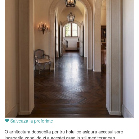
Salveaza la preferinte
O arhitectura deosebita pentru holul ce asigura accesul spre
incaperile zonei de zi a acestei case in stil mediteranean.