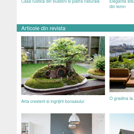
Casa rustica din busteni si piatra naturala
Eleganta stil
din lemn
Articole din revista
O gradina la.
Arta cresterii si ingrijirii bonsaiului