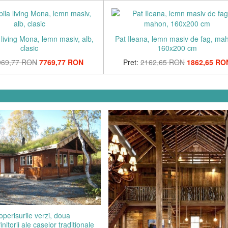
 living Mona, lemn masiv, alb,
Pat Ileana, lemn masiv de fag, ma
clasic
160x200 cm
969,77 RON
7769,77 RON
Pret:
2162,65 RON
1862,65 RO
perisurile verzi, doua
nitorii ale caselor traditionale