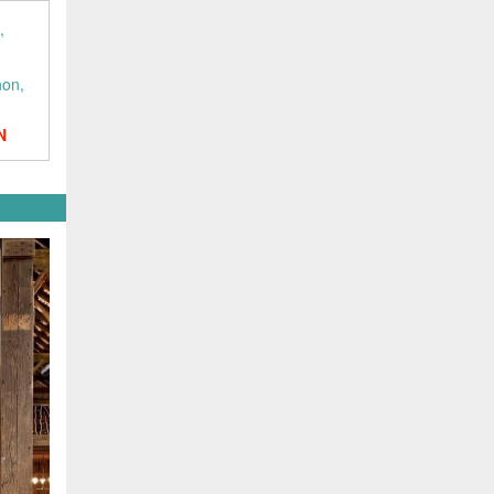
hon,
N