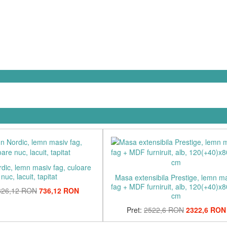
dic, lemn masiv fag, culoare
nuc, lacuit, tapitat
Masa extensibila Prestige, lemn m
fag + MDF furniruit, alb, 120(+40)x
826,12 RON
736,12 RON
cm
Pret:
2522,6 RON
2322,6 RON