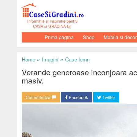
Informatie si inspiratie pentru
CASA si GRADINA ta!
Prima pagina
Shop
Mobila si decor
»
»
Home
Imagini
Case lemn
Verande generoase inconjoara ac
masiv.
Comenteaza
Facebook
Twitter