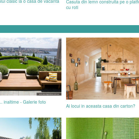
ului clasic la o casa de vacanta
Casuta din lemn construita pe o plat
cu roti
.. inaltime - Galerie foto
Ai locui in aceasta casa din carton?