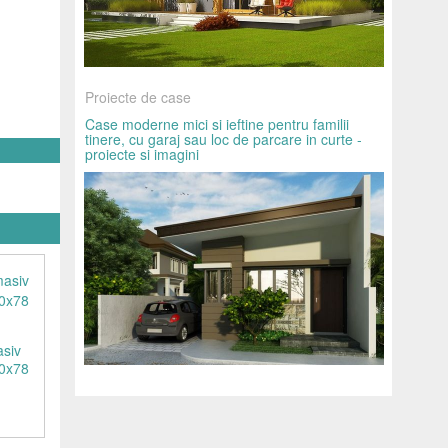
Proiecte de case
Case moderne mici si ieftine pentru familii
tinere, cu garaj sau loc de parcare in curte -
proiecte si imagini
asiv
80x78