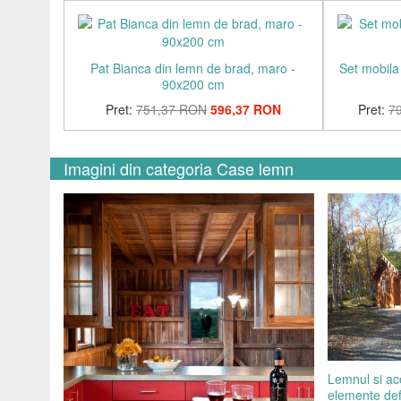
Pat Bianca din lemn de brad, maro -
Set mobila
90x200 cm
Pret:
751,37 RON
596,37 RON
Pret:
7
Imagini din categoria Case lemn
Lemnul si aco
elemente defi