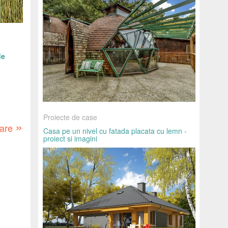
de
Proiecte de case
»
oare
Casa pe un nivel cu fatada placata cu lemn -
proiect si imagini