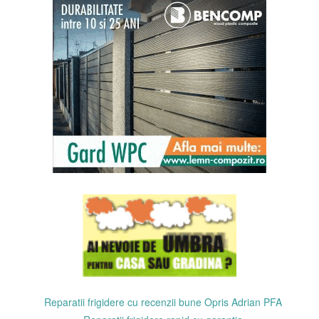
Reparatii frigidere cu recenzii bune Opris Adrian PFA