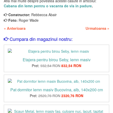
Afla mai multe despre povestea acestei casute in articolul:
Cabana din lemn pentru o vacanta de vis in padure
.
Constructor:
Rebbecca Abair
Foto:
Roger Wade
«
Anterioara
Urmatoarea
»
Cumpara din magazinul nostru:
Etajera pentru birou Seby, lemn masiv
Pret:
932,54 RON
832,54 RON
Pat dormitor lemn masiv Bucovina, alb, 140x200 cm
Pret:
2520,76 RON
2320,76 RON