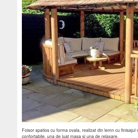
Foisor spatios cu forma ovala, realizat din lemn cu finisajul
confortabile, una de luat masa si una de relaxare.