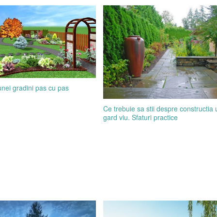
unei gradini pas cu pas
Ce trebuie sa stii despre constructia 
gard viu. Sfaturi practice