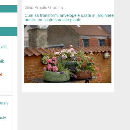
Ghid Practic Gradina
Cum sa transformi anvelopele uzate in jardiniere
pentru muscate sau alte plante
alb,
N
asiv