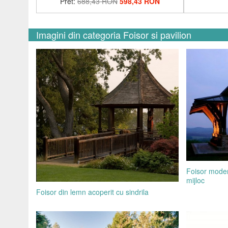
Pret:
688,43 RON
598,43 RON
Imagini din categoria Foisor si pavilion
Foisor moder
mijloc
Foisor din lemn acoperit cu sindrila