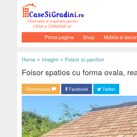
Informatie si inspiratie pentru
CASA si GRADINA ta!
Prima pagina
Shop
Mobila si decor
»
»
Home
Imagini
Foisor si pavilion
Foisor spatios cu forma ovala, real
Comenteaza
Facebook
Twitter