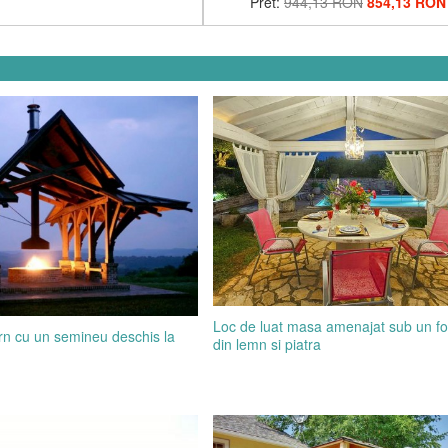
Pret:
944,13 RON
854,13 RON
Loc de luat masa amenajat sub un fo
n cu un semineu deschis la
din lemn si piatra