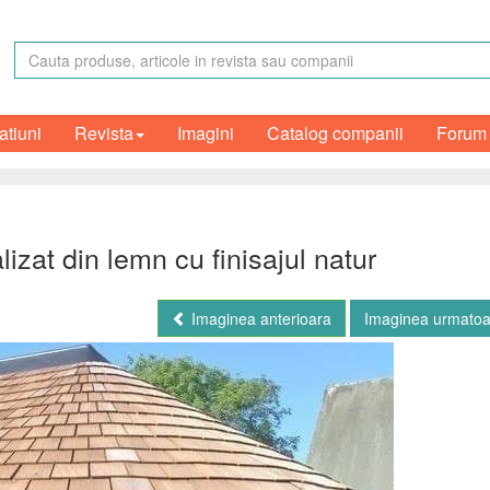
atiuni
Revista
Imagini
Catalog companii
Forum
izat din lemn cu finisajul natur
Imaginea anterioara
Imaginea urmato