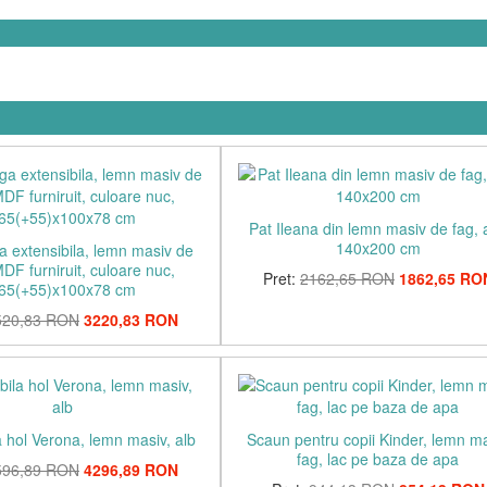
Pat Ileana din lemn masiv de fag, 
140x200 cm
 extensibila, lemn masiv de
MDF furniruit, culoare nuc,
Pret:
2162,65 RON
1862,65 RO
65(+55)x100x78 cm
520,83 RON
3220,83 RON
 hol Verona, lemn masiv, alb
Scaun pentru copii Kinder, lemn m
fag, lac pe baza de apa
596,89 RON
4296,89 RON