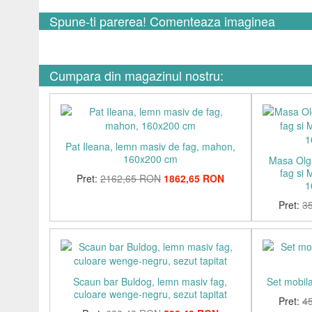
Spune-ti parerea! Comenteaza imaginea
Cumpara din magazinul nostru:
Pat Ileana, lemn masiv de fag, mahon,
160x200 cm
Masa Olga
fag si 
Pret:
2162,65 RON
1862,65 RON
1
Pret:
3
Scaun bar Buldog, lemn masiv fag,
Set mobila
culoare wenge-negru, sezut tapitat
Pret:
4