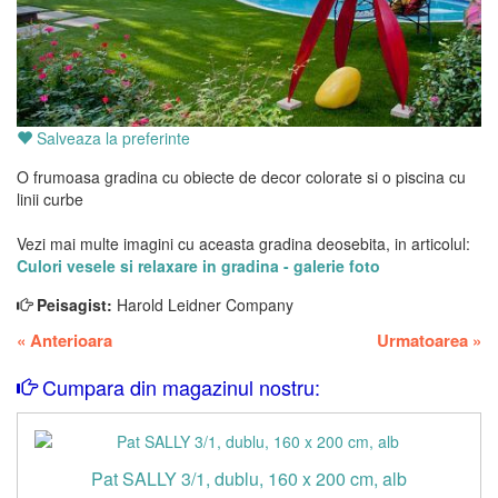
Salveaza la preferinte
O frumoasa gradina cu obiecte de decor colorate si o piscina cu
linii curbe
Vezi mai multe imagini cu aceasta gradina deosebita, in articolul:
Culori vesele si relaxare in gradina - galerie foto
Peisagist:
Harold Leidner Company
«
Anterioara
Urmatoarea
»
Cumpara din magazinul nostru:
Pat SALLY 3/1, dublu, 160 x 200 cm, alb