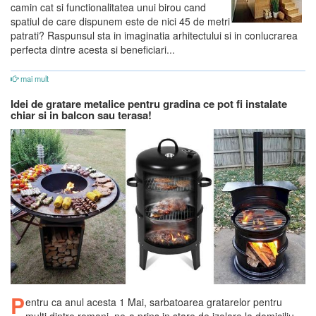
camin cat si functionalitatea unui birou cand
spatiul de care dispunem este de nici 45 de metri
patrati? Raspunsul sta in imaginatia arhitectului si in conlucrarea
perfecta dintre acesta si beneficiari...
mai mult
Idei de gratare metalice pentru gradina ce pot fi instalate
chiar si in balcon sau terasa!
P
entru ca anul acesta 1 Mai, sarbatoarea gratarelor pentru
multi dintre romani, ne-a prins in stare de izolare la domiciliu,